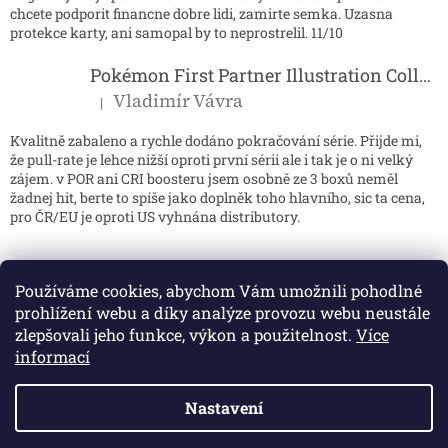
chcete podporit financne dobre lidi, zamirte semka. Uzasna
protekce karty, ani samopal by to neprostrelil. 11/10
Pokémon First Partner Illustration Collection - Series 2
Vladimír Vávra
|
Hodnocení produktu je 5 z 5 hvězdiček.
Kvalitně zabaleno a rychle dodáno pokračování série. Přijde mi,
že pull-rate je lehce nižší oproti první sérii ale i tak je o ni velký
zájem. v POR ani CRI boosteru jsem osobně ze 3 boxů neměl
žadnej hit, berte to spíše jako doplněk toho hlavního, sic ta cena,
pro ČR/EU je oproti US vyhnána distributory.
Používáme cookies, abychom Vám umožnili pohodlné
prohlížení webu a díky analýze provozu webu neustále
zlepšovali jeho funkce, výkon a použitelnost.
Více
informací
Nastavení
Vytvořil Shoptet