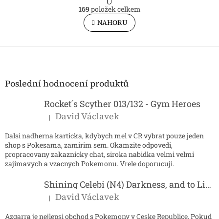
O
r
169
položek celkem
v
á
l
NAHORU
n
á
k
o
d
v
Z
a
á
c
á
n
í
p
í
p
a
Poslední hodnocení produktů
r
t
v
í
Rocket´s Scyther 013/132 - Gym Heroes
k
y
David Václavek
|
Hodnocení produktu je 5 z 5 hvězdiček.
v
ý
Dalsi nadherna karticka, kdybych mel v CR vybrat pouze jeden
p
shop s Pokesama, zamirim sem. Okamzite odpovedi,
i
propracovany zakaznicky chat, siroka nabidka velmi velmi
s
zajimavych a vzacnych Pokemonu. Vrele doporucuji.
u
Shining Celebi (N4) Darkness, and to Light...
David Václavek
|
Hodnocení produktu je 5 z 5 hvězdiček.
Azgarra je nejlepsi obchod s Pokemony v Ceske Republice. Pokud