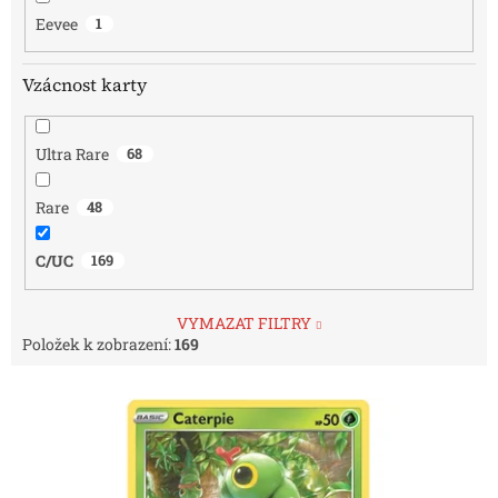
Eevee
1
Vzácnost karty
Ultra Rare
68
Rare
48
C/UC
169
VYMAZAT FILTRY
Položek k zobrazení:
169
V
ý
p
i
s