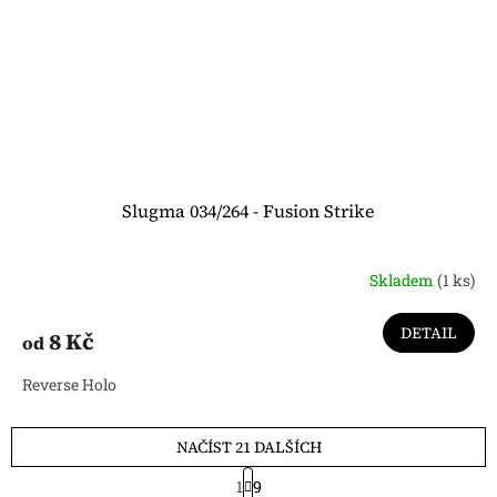
Slugma 034/264 - Fusion Strike
Skladem
(1 ks)
DETAIL
8 Kč
od
Reverse Holo
NAČÍST 21 DALŠÍCH
S
1
9
t