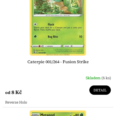
p
r
o
d
u
k
t
ů
Caterpie 001/264 - Fusion Strike
Skladem
(6 ks)
DETAIL
8 Kč
od
Reverse Holo