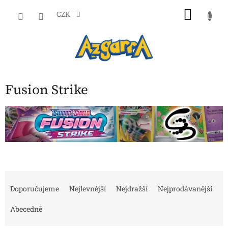
Přejít
NÁKU
na
CZK
obsah
KOŠÍK
Fusion Strike
Ř
a
Doporučujeme
Nejlevnější
Nejdražší
Nejprodávanější
z
e
Abecedně
n