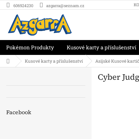
Přejít
K
606924230
azgarra@seznam.cz
na
obsah
Pokémon Produkty
Kusové karty a příslušenství
Domů
Kusové karty a příslušenství
Asijské Kusové karti
P
Cyber Jud
o
s
t
r
a
n
Facebook
n
í
p
a