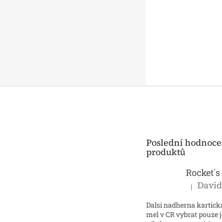
n
e
l
Z
á
p
a
t
Poslední hodnoce
í
produktů
|
Hodnocení p
Dalsi nadherna kartick
mel v CR vybrat pouze 