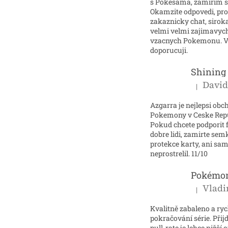
s Pokesama, zamirim 
Okamzite odpovedi, pr
zakaznicky chat, sirok
velmi velmi zajimavyc
vzacnych Pokemonu. V
doporucuji.
|
Hodnocení p
Azgarra je nejlepsi obc
Pokemony v Ceske Repu
Pokud chcete podporit 
dobre lidi, zamirte se
protekce karty, ani sam
neprostrelil. 11/10
|
Hodnocení p
Kvalitně zabaleno a ry
pokračování série. Přijd
pull-rate je lehce nižší 