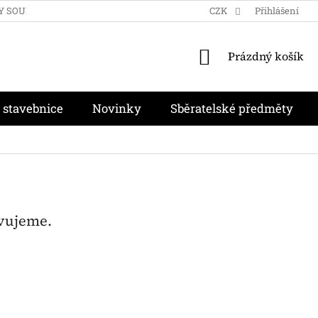
Y SOUKROMÍ
OBCHODNÍ PODMÍNKY
CZK
MOJE OBJEDNÁVKA
Přihlášení
NÁKUPNÍ
Prázdný košík
KOŠÍK
 stavebnice
Novinky
Sběratelské předměty
avujeme.