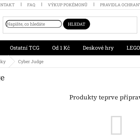
ONTAKT
FAQ
VÝKUP POKÉMONŮ
PRAVIDLA OCHRAN
HLEDAT
Ostatní TCG
Od 1 Kč
Deskové hry
LEGO
čky
Cyber Judge
ge
Produkty teprve připr