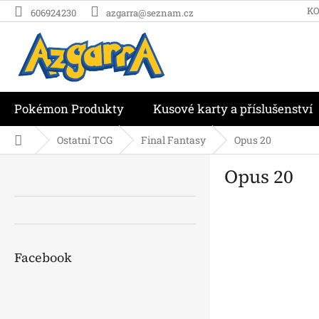
Přejít
K
606924230
azgarra@seznam.cz
na
obsah
Pokémon Produkty
Kusové karty a příslušenství
Domů
Ostatní TCG
Final Fantasy
Opus 20
P
Opus 20
o
s
t
r
a
n
Facebook
n
í
p
a