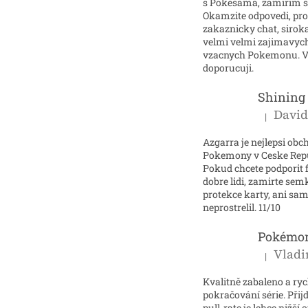
s Pokesama, zamirim 
Okamzite odpovedi, pr
zakaznicky chat, sirok
velmi velmi zajimavyc
vzacnych Pokemonu. V
doporucuji.
|
Hodnocení p
Azgarra je nejlepsi obc
Pokemony v Ceske Repu
Pokud chcete podporit 
dobre lidi, zamirte se
protekce karty, ani sam
neprostrelil. 11/10
|
Hodnocení p
Kvalitně zabaleno a ry
pokračování série. Přijd
pull-rate je lehce nižší 