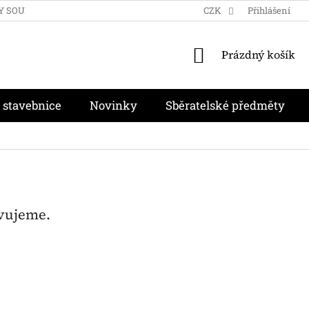
Y SOUKROMÍ
OBCHODNÍ PODMÍNKY
CZK
MOJE OBJEDNÁVKA
Přihlášení
NÁKUPNÍ
Prázdný košík
KOŠÍK
 stavebnice
Novinky
Sběratelské předměty
avujeme.