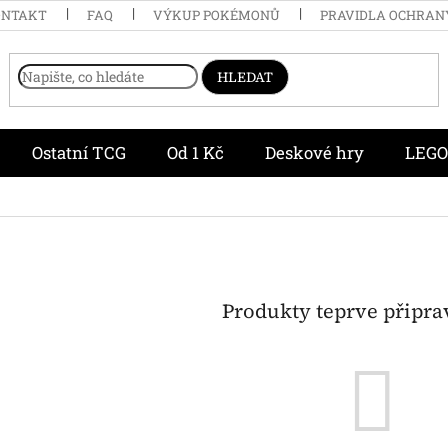
ONTAKT
FAQ
VÝKUP POKÉMONŮ
PRAVIDLA OCHRAN
HLEDAT
Ostatní TCG
Od 1 Kč
Deskové hry
LEGO
Produkty teprve připr