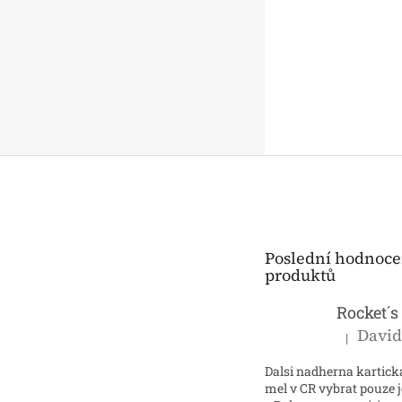
n
e
l
Z
á
p
a
t
Poslední hodnoce
í
produktů
|
Hodnocení p
Dalsi nadherna kartick
mel v CR vybrat pouze 