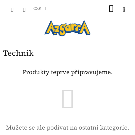
Přejít
NÁKU
na
CZK
obsah
KOŠÍK
Technik
Produkty teprve připravujeme.
Můžete se ale podívat na ostatní kategorie.