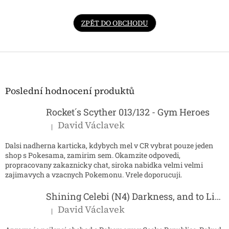
ZPĚT DO OBCHODU
Z
á
p
a
Poslední hodnocení produktů
t
í
Rocket´s Scyther 013/132 - Gym Heroes
David Václavek
|
Hodnocení produktu je 5 z 5 hvězdiček.
Dalsi nadherna karticka, kdybych mel v CR vybrat pouze jeden
shop s Pokesama, zamirim sem. Okamzite odpovedi,
propracovany zakaznicky chat, siroka nabidka velmi velmi
zajimavych a vzacnych Pokemonu. Vrele doporucuji.
Shining Celebi (N4) Darkness, and to Light...
David Václavek
|
Hodnocení produktu je 5 z 5 hvězdiček.