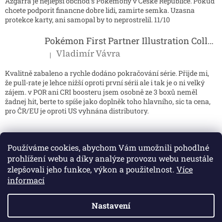
Azgarra je nejlepsi obchod s Pokemony v Ceske Republice. Pokud
chcete podporit financne dobre lidi, zamirte semka. Uzasna
protekce karty, ani samopal by to neprostrelil. 11/10
Pokémon First Partner Illustration Collection - Series 2
Vladimír Vávra
|
Hodnocení produktu je 5 z 5 hvězdiček.
Kvalitně zabaleno a rychle dodáno pokračování série. Přijde mi,
že pull-rate je lehce nižší oproti první sérii ale i tak je o ni velký
zájem. v POR ani CRI boosteru jsem osobně ze 3 boxů neměl
žadnej hit, berte to spíše jako doplněk toho hlavního, sic ta cena,
pro ČR/EU je oproti US vyhnána distributory.
Používáme cookies, abychom Vám umožnili pohodlné
prohlížení webu a díky analýze provozu webu neustále
zlepšovali jeho funkce, výkon a použitelnost.
Více
informací
Nastavení
Vytvořil Shoptet