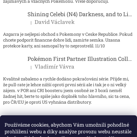
s
zajimavych a vzacnych Pokemonu. Vrele doporucuji.
u
Shining Celebi (N4) Darkness, and to Light...
David Václavek
|
Hodnocení produktu je 5 z 5 hvězdiček.
Azgarra je nejlepsi obchod s Pokemony v Ceske Republice. Pokud
chcete podporit financne dobre lidi, zamirte semka. Uzasna
protekce karty, ani samopal by to neprostrelil. 11/10
Pokémon First Partner Illustration Collection - Series 2
Vladimír Vávra
|
Hodnocení produktu je 5 z 5 hvězdiček.
Kvalitně zabaleno a rychle dodáno pokračování série. Přijde mi,
že pull-rate je lehce nižší oproti první sérii ale i tak je o ni velký
zájem. v POR ani CRI boosteru jsem osobně ze 3 boxů neměl
žadnej hit, berte to spíše jako doplněk toho hlavního, sic ta cena,
pro ČR/EU je oproti US vyhnána distributory.
Používáme cookies, abychom Vám umožnili pohodlné
prohlížení webu a díky analýze provozu webu neustále