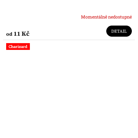
Momentálně nedostupné
DETAIL
11 Kč
od
Charizard