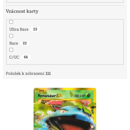
Vzácnost karty
Ultra Rare
23
Rare
22
C/UC
66
Položek k zobrazení:
111
V
ý
p
i
s
p
r