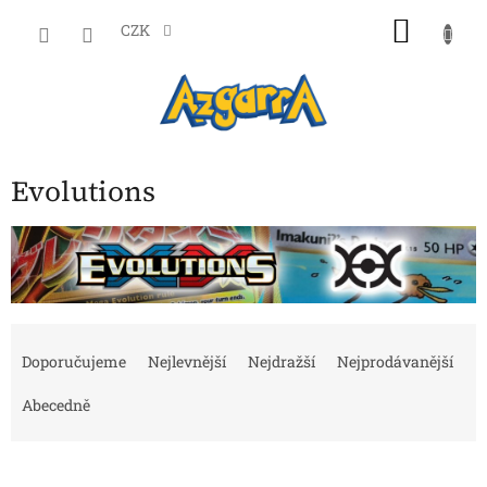
Přejít
NÁKU
na
CZK
obsah
KOŠÍK
Evolutions
Ř
a
Doporučujeme
Nejlevnější
Nejdražší
Nejprodávanější
z
e
Abecedně
n
í
p