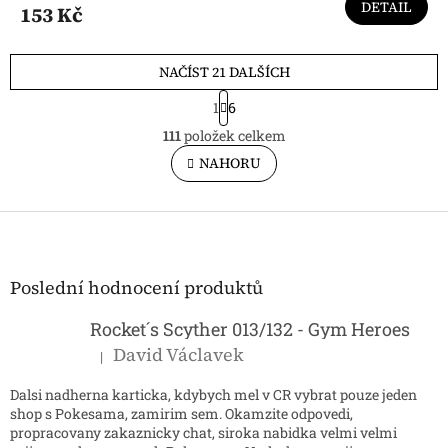
DETAIL
153 Kč
NAČÍST 21 DALŠÍCH
S
1
6
t
O
r
111
položek celkem
v
á
l
NAHORU
n
á
k
o
d
v
Z
a
á
c
á
n
í
p
í
p
a
Poslední hodnocení produktů
r
t
v
í
Rocket´s Scyther 013/132 - Gym Heroes
k
y
David Václavek
|
Hodnocení produktu je 5 z 5 hvězdiček.
v
ý
Dalsi nadherna karticka, kdybych mel v CR vybrat pouze jeden
p
shop s Pokesama, zamirim sem. Okamzite odpovedi,
i
propracovany zakaznicky chat, siroka nabidka velmi velmi