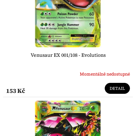
o
d
u
k
t
ů
Venusaur EX 001/108 - Evolutions
Momentálně nedostupné
DETAIL
153 Kč