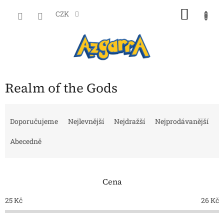
Přejít
NÁKU
na
CZK
obsah
KOŠÍK
Realm of the Gods
Ř
a
Doporučujeme
Nejlevnější
Nejdražší
Nejprodávanější
z
e
Abecedně
n
í
p
Cena
r
o
25
Kč
26
Kč
d
u