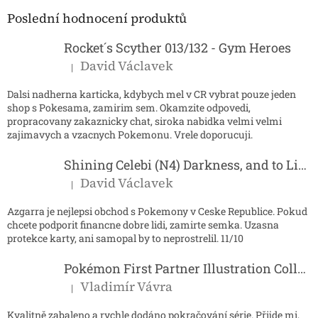
p
a
a
Poslední hodnocení produktů
c
t
í
í
Rocket´s Scyther 013/132 - Gym Heroes
p
r
David Václavek
|
Hodnocení produktu je 5 z 5 hvězdiček.
v
k
Dalsi nadherna karticka, kdybych mel v CR vybrat pouze jeden
y
shop s Pokesama, zamirim sem. Okamzite odpovedi,
v
propracovany zakaznicky chat, siroka nabidka velmi velmi
ý
zajimavych a vzacnych Pokemonu. Vrele doporucuji.
p
i
Shining Celebi (N4) Darkness, and to Light...
s
David Václavek
u
|
Hodnocení produktu je 5 z 5 hvězdiček.
Azgarra je nejlepsi obchod s Pokemony v Ceske Republice. Pokud
chcete podporit financne dobre lidi, zamirte semka. Uzasna
protekce karty, ani samopal by to neprostrelil. 11/10
Pokémon First Partner Illustration Collection - Series 2
Vladimír Vávra
|
Hodnocení produktu je 5 z 5 hvězdiček.
Kvalitně zabaleno a rychle dodáno pokračování série. Přijde mi,