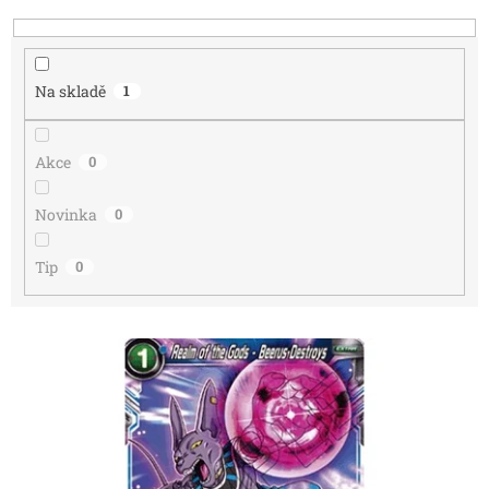
k
t
ů
Na skladě
1
Akce
0
Novinka
0
Tip
0
V
ý
p
i
s
p
r