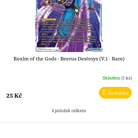
o
d
u
k
t
ů
Realm of the Gods - Beerus Destroys (V.1 - Rare)
Skladem
(1 ks)
Do košíku
25 Kč
1
položek celkem
O
v
l
Z
á
á
d