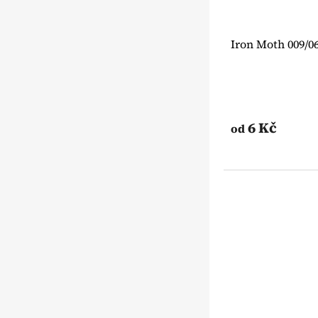
Iron Moth 009/0
6 Kč
od