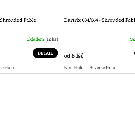
- Shrouded Fable
Dartrix 004/064 - Shrouded Fab
Skladem
(12 ks)
S
DETAIL
8 Kč
od
se Holo
Non-Holo
Reverse Holo