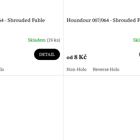
64 - Shrouded Fable
Houndour 007/064 - Shrouded 
Skladem
(19 ks)
Sk
DETAIL
8 Kč
od
lo
Non-Holo
Reverse Holo