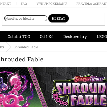
ONTAKT
FAQ
VÝKUP POKÉMONŮ
PRAVIDLA OCHRAN
HLEDAT
Ostatní TCG
Od 1 Kč
Deskové hry
LEGO
čky
Shrouded Fable
hrouded Fable