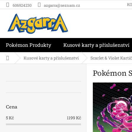
Přejít
K
606924230
azgarra@seznam.cz
na
obsah
Pokémon Produkty
Kusové karty a příslušenství
Domů
Kusové karty a příslušenství
Scarlet & Violet Karti
P
Pokémon S
o
s
t
r
a
n
Cena
n
í
5
Kč
1199
Kč
p
a