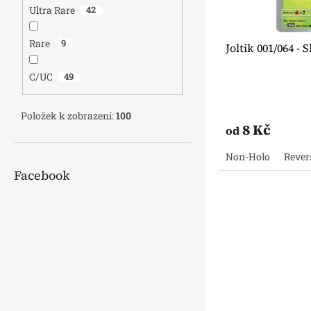
u
ů
Ultra Rare
42
k
t
Rare
9
Joltik 001/064 -
ů
C/UC
49
Položek k zobrazení:
100
8 Kč
od
Non-Holo
Rever
Facebook