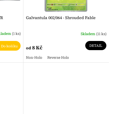
/R
Galvantula 002/064 - Shrouded Fable
kladem
(1 ks)
Skladem
(11 ks)
DETAIL
Do košíku
8 Kč
od
Non-Holo
Reverse Holo