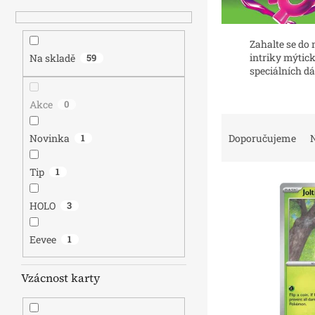
n
e
l
Zahalte se do
intriky mýtic
Na skladě
59
speciálních d
Akce
0
Ř
a
Doporučujeme
N
Novinka
1
z
e
Tip
1
V
n
ý
í
HOLO
3
p
p
i
r
Eevee
1
s
o
p
d
r
u
Vzácnost karty
o
k
d
t