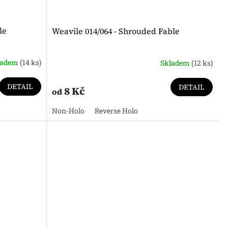
le
Weavile 014/064 - Shrouded Fable
ladem
(14 ks)
Skladem
(12 ks)
DETAIL
DETAIL
8 Kč
od
Non-Holo
Reverse Holo