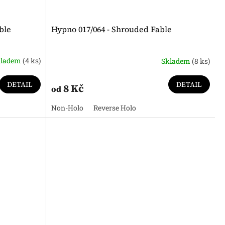
ble
Hypno 017/064 - Shrouded Fable
kladem
(4 ks)
Skladem
(8 ks)
DETAIL
DETAIL
8 Kč
od
Non-Holo
Reverse Holo