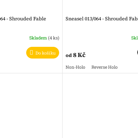
064 - Shrouded Fable
Sneasel 013/064 - Shrouded Fab
Skladem
(4 ks)
Sk
Do košíku
8 Kč
od
Non-Holo
Reverse Holo