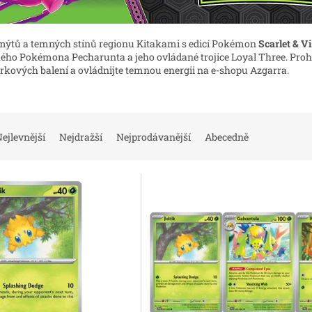
 mýtů a temných stínů regionu Kitakami s edicí Pokémon
Scarlet & V
kého Pokémona Pecharunta a jeho ovládané trojice Loyal Three. Prohl
árkových balení a ovládnijte temnou energii na e-shopu Azgarra.
ejlevnější
Nejdražší
Nejprodávanější
Abecedně