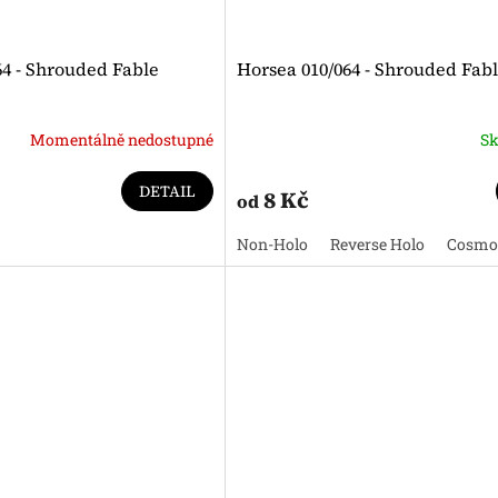
64 - Shrouded Fable
Horsea 010/064 - Shrouded Fab
Momentálně nedostupné
S
DETAIL
8 Kč
od
Non-Holo
Reverse Holo
Cosmo