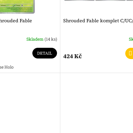
 Shrouded Fable
Shrouded Fable komplet C/UC
Skladem
(14 ks)
S
DETAIL
424 Kč
se Holo