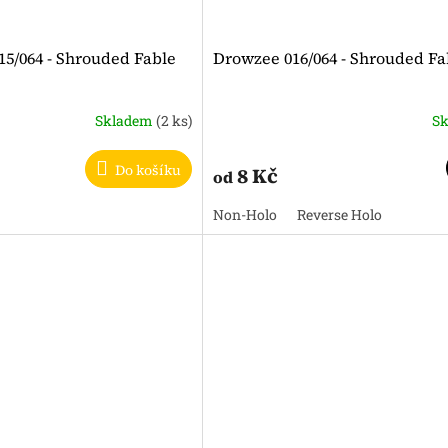
5/064 - Shrouded Fable
Drowzee 016/064 - Shrouded Fa
Skladem
(2 ks)
S
Do košíku
8 Kč
od
Non-Holo
Reverse Holo