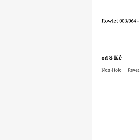
Rowlet 003/064 
8 Kč
od
Non-Holo
Rever