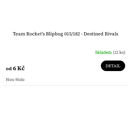
Team Rocket's Blipbug 015/182 - Destined Rivals
Skladem
(12 ks)
DETAIL
6 Kč
od
Non-Holo