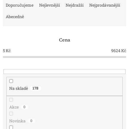
a
Doporučujeme
Nejlevnější
Nejdražší
Nejprodávanější
z
e
Abecedně
n
í
p
Cena
r
o
5
Kč
9624
Kč
d
u
k
t
ů
Na skladě
178
Akce
0
Novinka
0