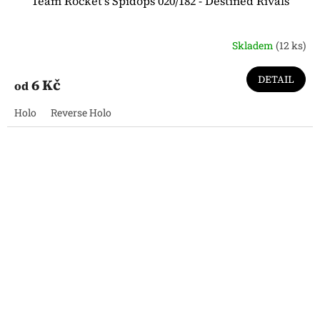
Team Rocket's Spidops 020/182 - Destined Rivals
Skladem
(12 ks)
DETAIL
6 Kč
od
Holo
Reverse Holo