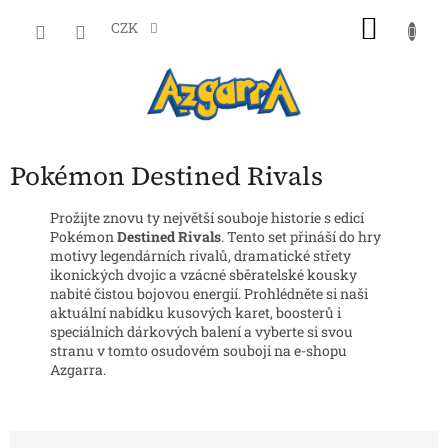
Přejít
NÁKU
na
CZK
obsah
KOŠÍK
Pokémon Destined Rivals
Prožijte znovu ty největší souboje historie s edicí
Pokémon
Destined Rivals
. Tento set přináší do hry
motivy legendárních rivalů, dramatické střety
ikonických dvojic a vzácné sběratelské kousky
nabité čistou bojovou energií. Prohlédněte si naši
aktuální nabídku kusových karet, boosterů i
speciálních dárkových balení a vyberte si svou
stranu v tomto osudovém souboji na e-shopu
Azgarra.
Ř