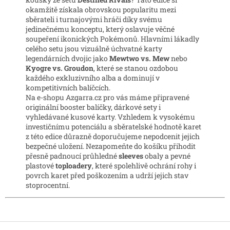
c
n
í
okamžitě získala obrovskou popularitu mezi
í
p
sběrateli i turnajovými hráči díky svému
r
jedinečnému konceptu, který oslavuje věčné
v
soupeření ikonických Pokémonů. Hlavními lákadly
k
celého setu jsou vizuálně úchvatné karty
y
legendárních dvojic jako
Mewtwo vs. Mew
nebo
v
Kyogre vs. Groudon
, které se stanou ozdobou
ý
každého exkluzivního alba a dominují v
p
kompetitivních balíčcích.
i
Na e-shopu Azgarra.cz pro vás máme připravené
s
originální booster balíčky, dárkové sety i
u
vyhledávané kusové karty. Vzhledem k vysokému
investičnímu potenciálu a sběratelské hodnotě karet
z této edice důrazně doporučujeme nepodcenit jejich
bezpečné uložení. Nezapomeňte do košíku přihodit
přesně padnoucí průhledné
sleeves
obaly a pevné
plastové
toploadery
, které spolehlivě ochrání rohy i
povrch karet před poškozením a udrží jejich stav
stoprocentní.
Z