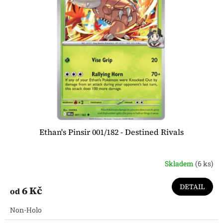
i
s
p
r
o
d
u
k
t
ů
Ethan's Pinsir 001/182 - Destined Rivals
Skladem
(6 ks)
DETAIL
6 Kč
od
Non-Holo