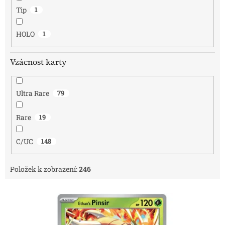
Tip
1
HOLO
1
Vzácnost karty
Ultra Rare
79
Rare
19
C/UC
148
Položek k zobrazení:
246
V
ý
p