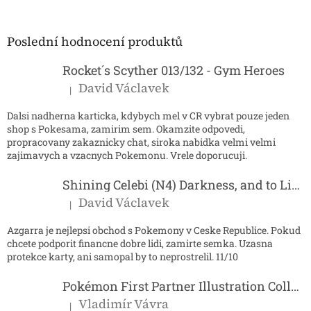
á
p
a
Poslední hodnocení produktů
t
í
Rocket´s Scyther 013/132 - Gym Heroes
David Václavek
|
Hodnocení produktu je 5 z 5 hvězdiček.
Dalsi nadherna karticka, kdybych mel v CR vybrat pouze jeden
shop s Pokesama, zamirim sem. Okamzite odpovedi,
propracovany zakaznicky chat, siroka nabidka velmi velmi
zajimavych a vzacnych Pokemonu. Vrele doporucuji.
Shining Celebi (N4) Darkness, and to Light...
David Václavek
|
Hodnocení produktu je 5 z 5 hvězdiček.
Azgarra je nejlepsi obchod s Pokemony v Ceske Republice. Pokud
chcete podporit financne dobre lidi, zamirte semka. Uzasna
protekce karty, ani samopal by to neprostrelil. 11/10
Pokémon First Partner Illustration Collection - Series 2
Vladimír Vávra
|
Hodnocení produktu je 5 z 5 hvězdiček.