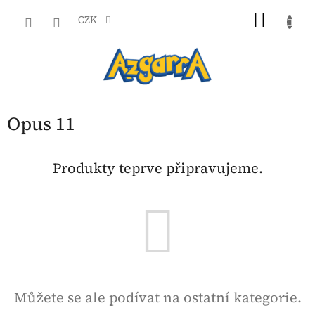
Přejít
NÁKU
na
CZK
obsah
KOŠÍK
Opus 11
Produkty teprve připravujeme.
Můžete se ale podívat na ostatní kategorie.