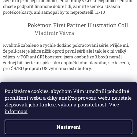
Azgarra je nejlepsi obchod s Pokemony v Ceske Republice. Pokud
chcete podporit financne dobre lidi, zamirte semka. Uzasna
protekce karty, ani samopal by to neprostrelil. 11/10
Pokémon First Partner Illustration Collection - Series 2
Vladimír Vávra
|
Hodnocení produktu je 5 z 5 hvězdiček.
Kvalitně zabaleno a rychle dodáno pokračování série. Přijde mi,
že pull-rate je lehce nižší oproti první sérii ale i tak je o ni velký
zájem. v POR ani CRI boosteru jsem osobně ze 3 boxů neměl
žadnej hit, berte to spíše jako doplněk toho hlavního, sic ta cena,
pro ČR/EU je oproti US vyhnána distributory.
Používáme cookies, abychom Vám umožnili pohodlné
prohlížení webu a díky analýze provozu webu neustále
zlepšovali jeho funkce, výkon a použitelnost.
Více
informací
Nastavení
Vytvořil Shoptet