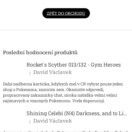
ZPĚT DO OBCHODU
Z
á
p
a
Poslední hodnocení produktů
t
í
Rocket´s Scyther 013/132 - Gym Heroes
David Václavek
|
Hodnocení produktu je 5 z 5 hvězdiček.
Dalsi nadherna karticka, kdybych mel v CR vybrat pouze jeden
shop s Pokesama, zamirim sem. Okamzite odpovedi,
propracovany zakaznicky chat, siroka nabidka velmi velmi
zajimavych a vzacnych Pokemonu. Vrele doporucuji.
Shining Celebi (N4) Darkness, and to Light...
David Václavek
|
Hodnocení produktu je 5 z 5 hvězdiček.