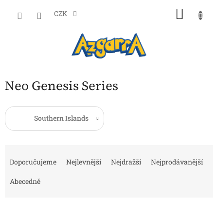
Přejít
NÁKU
na
CZK
obsah
KOŠÍK
Neo Genesis Series
Southern Islands
Ř
a
Doporučujeme
Nejlevnější
Nejdražší
Nejprodávanější
z
e
Abecedně
n
í
p