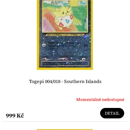
i
s
p
r
o
d
u
k
t
ů
Togepi 004/018 - Southern Islands
Momentálně nedostupné
DETAIL
999 Kč