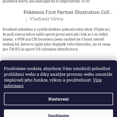
protekce karty, ani samopal by to neprostrelil. 11/10
Pokémon First Partner Illustration Collection - Series 2
Vladimír Vávra
|
Hodnocení produktu je 5 z 5 hvězdiček.
Kvalitně zabaleno a rychle dodáno pokračování série. Přijde mi,
že pull-rate je lehce nižší oproti první sérii ale i tak je o ni velký
zájem. v POR ani CRI boosteru jsem osobně ze 3 boxů neměl
žadnej hit, berte to spíše jako doplněk toho hlavního, sic ta cena,
pro ČR/EU je oproti US vyhnána distributory.
Používáme cookies, abychom Vám umožnili pohodlné
prohlížení webu a díky analýze provozu webu neustále
zlepšovali jeho funkce, výkon a použitelnost.
Více
informací
Nastavení
Vytvořil Shoptet
Souhlasím
Copyright 2026
Azgarra
. Všechna práva vyhrazena.