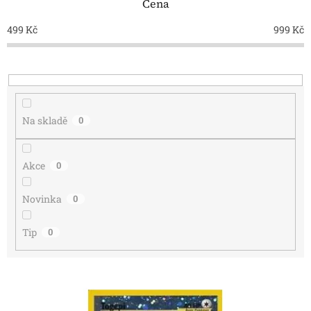
Cena
r
o
499
Kč
999
Kč
d
u
k
t
ů
Na skladě
0
Akce
0
Novinka
0
Tip
0
V
ý
p