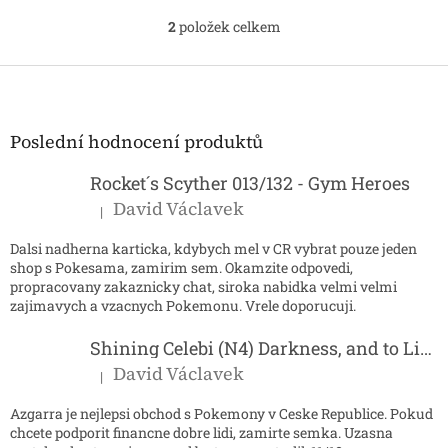
2
položek celkem
O
v
l
Z
á
á
d
p
a
a
Poslední hodnocení produktů
c
t
í
í
Rocket´s Scyther 013/132 - Gym Heroes
p
r
David Václavek
|
Hodnocení produktu je 5 z 5 hvězdiček.
v
k
Dalsi nadherna karticka, kdybych mel v CR vybrat pouze jeden
y
shop s Pokesama, zamirim sem. Okamzite odpovedi,
v
propracovany zakaznicky chat, siroka nabidka velmi velmi
ý
zajimavych a vzacnych Pokemonu. Vrele doporucuji.
p
i
Shining Celebi (N4) Darkness, and to Light...
s
David Václavek
u
|
Hodnocení produktu je 5 z 5 hvězdiček.
Azgarra je nejlepsi obchod s Pokemony v Ceske Republice. Pokud
chcete podporit financne dobre lidi, zamirte semka. Uzasna