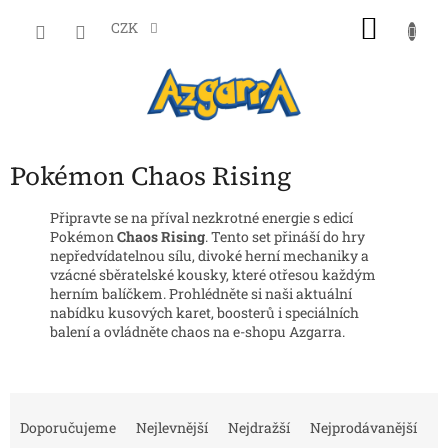
Přejít
NÁKU
na
CZK
obsah
KOŠÍK
Pokémon Chaos Rising
Připravte se na příval nezkrotné energie s edicí
Pokémon
Chaos Rising
. Tento set přináší do hry
nepředvídatelnou sílu, divoké herní mechaniky a
vzácné sběratelské kousky, které otřesou každým
herním balíčkem. Prohlédněte si naši aktuální
nabídku kusových karet, boosterů i speciálních
balení a ovládněte chaos na e-shopu Azgarra.
Ř
a
Doporučujeme
Nejlevnější
Nejdražší
Nejprodávanější
z