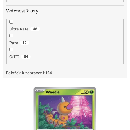
Vzácnost karty
Ultra Rare
48
Rare
12
C/UC
64
Položek k zobrazení:
124
V
ý
p
i
s
p
r