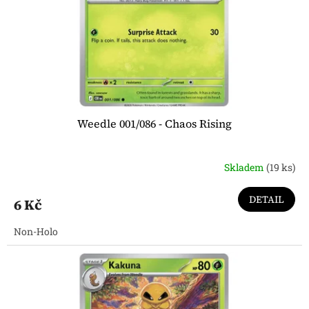
o
d
u
k
t
ů
Weedle 001/086 - Chaos Rising
Skladem
(19 ks)
DETAIL
6 Kč
Non-Holo