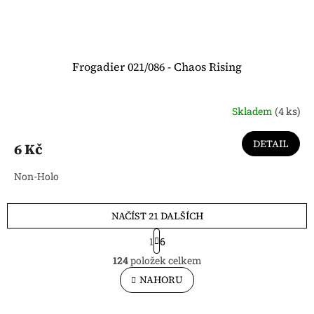
Frogadier 021/086 - Chaos Rising
Skladem
(4 ks)
DETAIL
6 Kč
Non-Holo
NAČÍST 21 DALŠÍCH
S
1
6
t
O
r
124
položek celkem
v
á
l
NAHORU
n
á
k
o
d