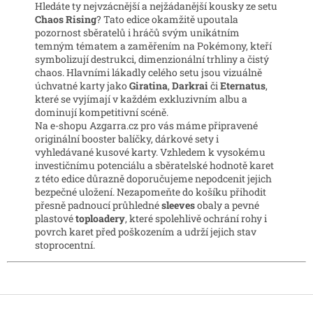
v
a
Hledáte ty nejvzácnější a nejžádanější kousky ze setu
á
c
Chaos Rising
? Tato edice okamžitě upoutala
n
í
pozornost sběratelů i hráčů svým unikátním
í
p
temným tématem a zaměřením na Pokémony, kteří
r
symbolizují destrukci, dimenzionální trhliny a čistý
v
chaos. Hlavními lákadly celého setu jsou vizuálně
k
úchvatné karty jako
Giratina
,
Darkrai
či
Eternatus
,
y
které se vyjímají v každém exkluzivním albu a
v
dominují kompetitivní scéně.
ý
Na e-shopu Azgarra.cz pro vás máme připravené
p
originální booster balíčky, dárkové sety i
i
vyhledávané kusové karty. Vzhledem k vysokému
s
investičnímu potenciálu a sběratelské hodnotě karet
u
z této edice důrazně doporučujeme nepodcenit jejich
bezpečné uložení. Nezapomeňte do košíku přihodit
přesně padnoucí průhledné
sleeves
obaly a pevné
plastové
toploadery
, které spolehlivě ochrání rohy i
povrch karet před poškozením a udrží jejich stav
stoprocentní.
Z