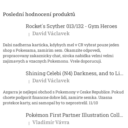
á
p
a
Poslední hodnocení produktů
t
í
Rocket´s Scyther 013/132 - Gym Heroes
David Václavek
|
Hodnocení produktu je 5 z 5 hvězdiček.
Dalsi nadherna karticka, kdybych mel v CR vybrat pouze jeden
shop s Pokesama, zamirim sem. Okamzite odpovedi,
propracovany zakaznicky chat, siroka nabidka velmi velmi
zajimavych a vzacnych Pokemonu. Vrele doporucuji.
Shining Celebi (N4) Darkness, and to Light...
David Václavek
|
Hodnocení produktu je 5 z 5 hvězdiček.
Azgarra je nejlepsi obchod s Pokemony v Ceske Republice. Pokud
chcete podporit financne dobre lidi, zamirte semka. Uzasna
protekce karty, ani samopal by to neprostrelil. 11/10
Pokémon First Partner Illustration Collection - Series 2
Vladimír Vávra
|
Hodnocení produktu je 5 z 5 hvězdiček.