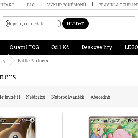
ONTAKT
FAQ
VÝKUP POKÉMONŮ
PRAVIDLA OCHRAN
HLEDAT
Ostatní TCG
Od 1 Kč
Deskové hry
LEGO
čky
Battle Partners
tners
ejlevnější
Nejdražší
Nejprodávanější
Abecedně