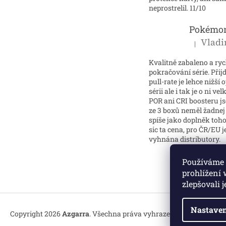
neprostrelil. 11/10
|
Hodnocení p
Kvalitně zabaleno a ry
pokračování série. Přijd
pull-rate je lehce nižší 
sérii ale i tak je o ni ve
POR ani CRI boosteru 
ze 3 boxů neměl žadnej h
spíše jako doplněk toho
sic ta cena, pro ČR/EU j
vyhnána distributory.
Používáme 
prohlížení
zlepšovali 
Nastaven
Copyright 2026
Azgarra
. Všechna práva vyhrazena.