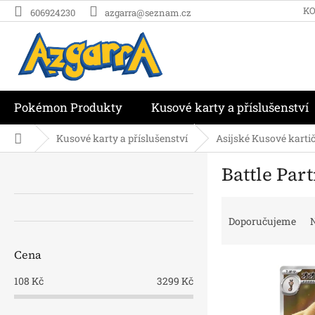
Přejít
K
606924230
azgarra@seznam.cz
na
obsah
Pokémon Produkty
Kusové karty a příslušenství
Domů
Kusové karty a příslušenství
Asijské Kusové karti
P
Battle Par
o
s
Ř
t
a
r
Doporučujeme
N
z
a
e
n
Cena
V
n
n
ý
í
í
108
Kč
3299
Kč
p
p
p
i
r
a