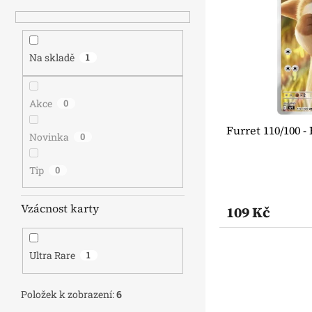
s
o
n
p
d
e
r
u
l
o
k
Na skladě
1
d
t
u
ů
k
Akce
0
t
Furret 110/100 -
ů
Novinka
0
Tip
0
Vzácnost karty
109 Kč
Ultra Rare
1
Položek k zobrazení:
6