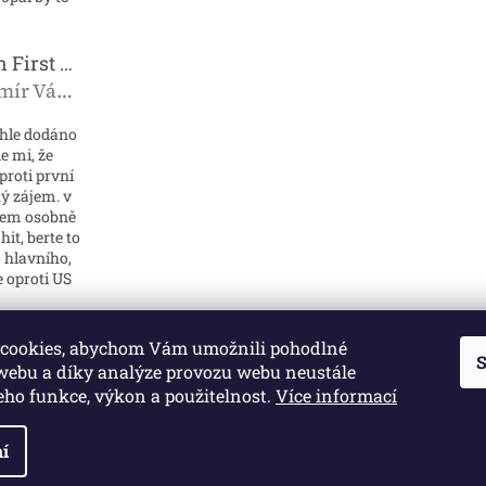
Pokémon First Partner Illustration Collection - Series 2
Vladimír Vávra
roduktu je 5 z 5 hvězdiček.
chle dodáno
e mi, že
oproti první
lký zájem. v
jsem osobně
it, berte to
 hlavního,
e oproti US
cookies, abychom Vám umožnili pohodlné
S
 webu a díky analýze provozu webu neustále
jeho funkce, výkon a použitelnost.
Více informací
í