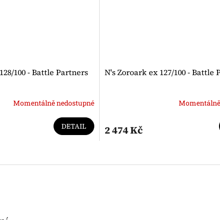
128/100 - Battle Partners
N's Zoroark ex 127/100 - Battle 
Momentálně nedostupné
Momentálně
DETAIL
2 474 Kč
O
v
l
á
d
a
c
í