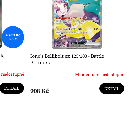
4 499 Kč
–26 %
tle
Iono's Bellibolt ex 125/100 - Battle
Partners
 nedostupné
Momentálně nedostupné
DETAIL
DETAIL
908 Kč