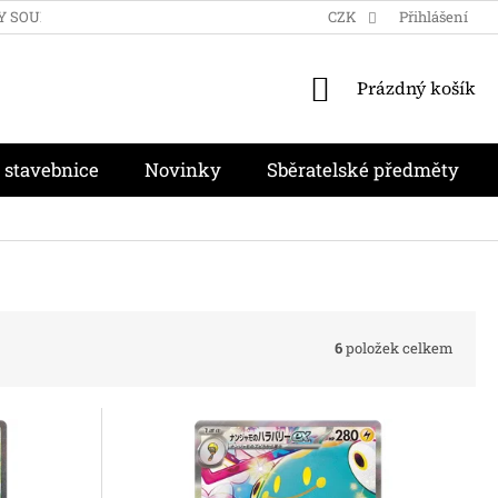
Y SOUKROMÍ
OBCHODNÍ PODMÍNKY
CZK
MOJE OBJEDNÁVKA
Přihlášení
NÁKUPNÍ
Prázdný košík
KOŠÍK
 stavebnice
Novinky
Sběratelské předměty
6
položek celkem