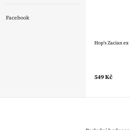
Facebook
Hop's Zacian ex 
549 Kč
Z
á
p
a
t