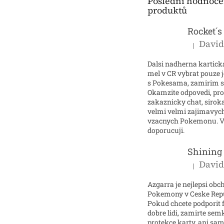
Poslední hodnoce
í
produktů
|
Hodnocení p
Dalsi nadherna kartick
mel v CR vybrat pouze 
s Pokesama, zamirim 
Okamzite odpovedi, pr
zakaznicky chat, sirok
velmi velmi zajimavyc
vzacnych Pokemonu. V
doporucuji.
|
Hodnocení p
Azgarra je nejlepsi obc
Pokemony v Ceske Repu
Pokud chcete podporit 
dobre lidi, zamirte se
protekce karty, ani sam