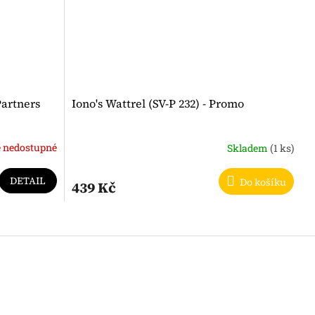
Partners
Iono's Wattrel (SV-P 232) - Promo
 nedostupné
Skladem
(1 ks)
DETAIL
Do košíku
439 Kč