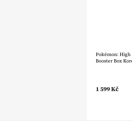
Pokémon: High 
Booster Box Ko
1 599 Kč
Z
á