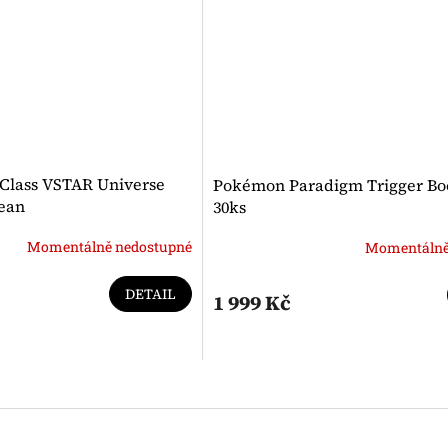
Class VSTAR Universe
Pokémon Paradigm Trigger Bo
rean
30ks
Momentálně nedostupné
Momentálně
DETAIL
1 999 Kč
O
v
l
á