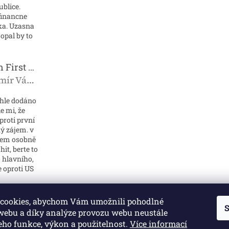
blice.
financne
mka. Uzasna
opal by to
Pokémon First Partner Illustration Collection - Series 2
Vladimír Vávra
roduktu je 5 z 5 hvězdiček.
chle dodáno
e mi, že
oproti první
lký zájem. v
jsem osobně
it, berte to
 hlavního,
e oproti US
cookies, abychom Vám umožnili pohodlné
S
 webu a díky analýze provozu webu neustále
jeho funkce, výkon a použitelnost.
Více informací