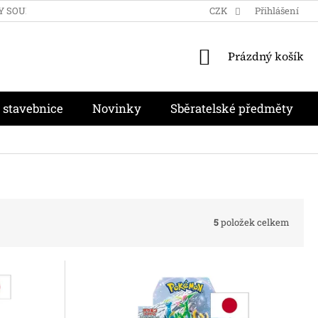
Y SOUKROMÍ
OBCHODNÍ PODMÍNKY
CZK
MOJE OBJEDNÁVKA
Přihlášení
NÁKUPNÍ
Prázdný košík
KOŠÍK
 stavebnice
Novinky
Sběratelské předměty
5
položek celkem