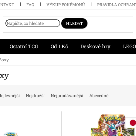
ONTAKT
FAQ
VÝKUP POKÉMONŮ
PRAVIDLA OCHRAN
HLEDAT
Ostatní TCG
Od 1 Kč
Deskové hry
LEGO
 Boxy
oxy
ejlevnější
Nejdražší
Nejprodávanější
Abecedně