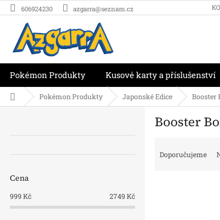
Přejít
K
606924230
azgarra@seznam.cz
na
obsah
Pokémon Produkty
Kusové karty a příslušenství
Domů
Pokémon Produkty
Japonské Edice
Booster
P
Booster B
o
s
Ř
t
a
r
Doporučujeme
N
z
a
e
n
Cena
V
n
n
ý
í
í
999
Kč
2749
Kč
p
p
p
i
r
a