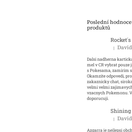
p
a
t
Poslední hodnoce
í
produktů
|
Hodnocení p
Dalsi nadherna kartick
mel v CR vybrat pouze 
s Pokesama, zamirim 
Okamzite odpovedi, pr
zakaznicky chat, sirok
velmi velmi zajimavyc
vzacnych Pokemonu. V
doporucuji.
|
Hodnocení p
Azgarra je nejlepsi obc