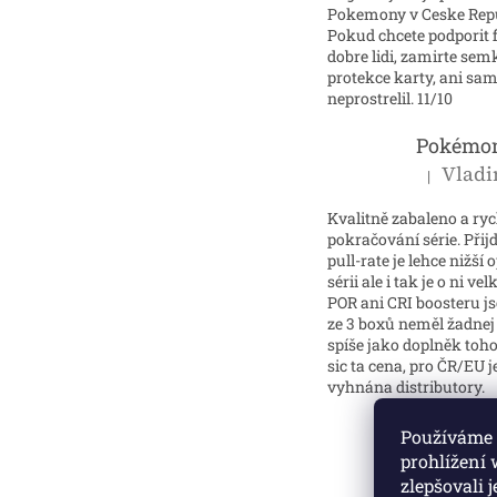
Pokemony v Ceske Repu
Pokud chcete podporit 
dobre lidi, zamirte se
protekce karty, ani sam
neprostrelil. 11/10
|
Hodnocení p
Kvalitně zabaleno a ry
pokračování série. Přijd
pull-rate je lehce nižší 
sérii ale i tak je o ni ve
POR ani CRI boosteru 
ze 3 boxů neměl žadnej h
spíše jako doplněk toho
sic ta cena, pro ČR/EU j
vyhnána distributory.
Používáme 
prohlížení
zlepšovali 