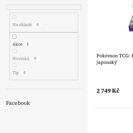
s
o
n
p
d
e
r
u
l
o
k
Na skladě
0
d
t
u
ů
k
Akce
1
t
Pokémon TCG: Ra
ů
Novinka
0
japonský
Tip
0
2 749 Kč
Facebook