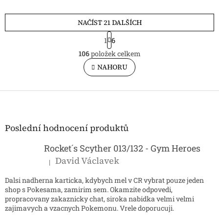
NAČÍST 21 DALŠÍCH
S
1
6
t
O
r
106
položek celkem
v
á
l
NAHORU
n
á
k
o
d
v
Z
a
á
c
á
n
í
p
í
p
a
Poslední hodnocení produktů
r
t
v
í
Rocket´s Scyther 013/132 - Gym Heroes
k
y
David Václavek
|
Hodnocení produktu je 5 z 5 hvězdiček.
v
ý
Dalsi nadherna karticka, kdybych mel v CR vybrat pouze jeden
p
shop s Pokesama, zamirim sem. Okamzite odpovedi,
i
propracovany zakaznicky chat, siroka nabidka velmi velmi
s
zajimavych a vzacnych Pokemonu. Vrele doporucuji.
u