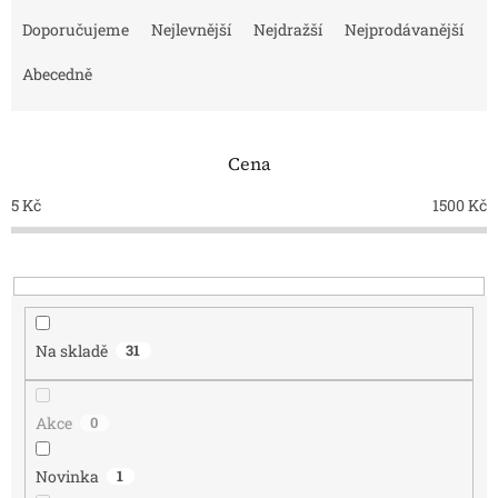
Ř
a
Doporučujeme
Nejlevnější
Nejdražší
Nejprodávanější
z
e
Abecedně
n
í
p
Cena
r
o
5
Kč
1500
Kč
d
u
k
t
ů
Na skladě
31
Akce
0
Novinka
1