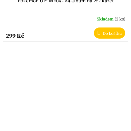
Pokémon UP: ME04 - A4 album na 252 karet
Skladem
(2 ks)
Do košíku
299 Kč