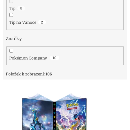
Tip
0
Tip na Vánoce
2
Značky
Pokémon Company
10
Položek k zobrazení:
106
V
ý
p
i
s
p
r