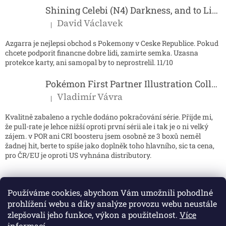
Shining Celebi (N4) Darkness, and to Light...
David Václavek
|
Hodnocení produktu je 5 z 5 hvězdiček.
Azgarra je nejlepsi obchod s Pokemony v Ceske Republice. Pokud
chcete podporit financne dobre lidi, zamirte semka. Uzasna
protekce karty, ani samopal by to neprostrelil. 11/10
Pokémon First Partner Illustration Collection - Series 2
Vladimír Vávra
|
Hodnocení produktu je 5 z 5 hvězdiček.
Kvalitně zabaleno a rychle dodáno pokračování série. Přijde mi,
že pull-rate je lehce nižší oproti první sérii ale i tak je o ni velký
zájem. v POR ani CRI boosteru jsem osobně ze 3 boxů neměl
žadnej hit, berte to spíše jako doplněk toho hlavního, sic ta cena,
pro ČR/EU je oproti US vyhnána distributory.
Používáme cookies, abychom Vám umožnili pohodlné
prohlížení webu a díky analýze provozu webu neustále
zlepšovali jeho funkce, výkon a použitelnost.
Více
informací