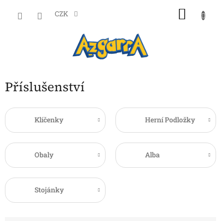
Přejít
NÁKU
na
CZK
obsah
KOŠÍK
Příslušenství
Klíčenky
Herní Podložky
Obaly
Alba
Stojánky