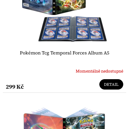
o
d
u
k
t
ů
Pokémon Tcg Temporal Forces Album A5
Momentálně nedostupné
DETAIL
299 Kč