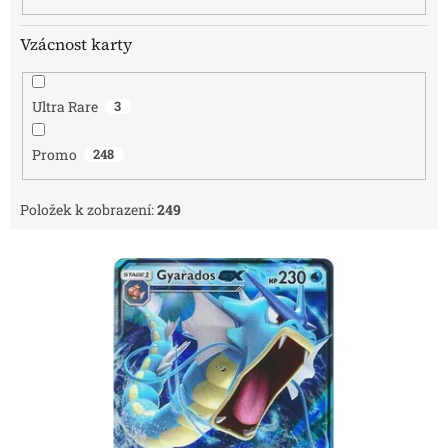
Vzácnost karty
Ultra Rare
3
Promo
248
Položek k zobrazení:
249
V
ý
p
i
s
p
r
o
d