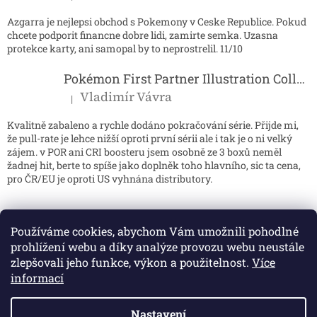
Azgarra je nejlepsi obchod s Pokemony v Ceske Republice. Pokud
chcete podporit financne dobre lidi, zamirte semka. Uzasna
protekce karty, ani samopal by to neprostrelil. 11/10
Pokémon First Partner Illustration Collection - Series 2
Vladimír Vávra
|
Hodnocení produktu je 5 z 5 hvězdiček.
Kvalitně zabaleno a rychle dodáno pokračování série. Přijde mi,
že pull-rate je lehce nižší oproti první sérii ale i tak je o ni velký
zájem. v POR ani CRI boosteru jsem osobně ze 3 boxů neměl
žadnej hit, berte to spíše jako doplněk toho hlavního, sic ta cena,
pro ČR/EU je oproti US vyhnána distributory.
Používáme cookies, abychom Vám umožnili pohodlné
prohlížení webu a díky analýze provozu webu neustále
zlepšovali jeho funkce, výkon a použitelnost.
Více
informací
Nastavení