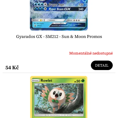
u
k
t
ů
Gyarados GX - SM212 - Sun & Moon Promos
Momentálně nedostupné
DETAIL
54 Kč