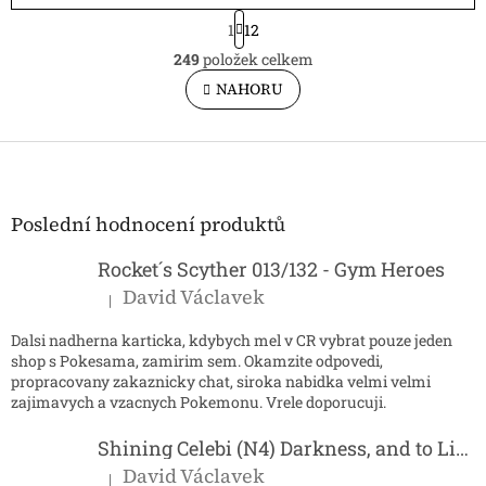
S
1
12
t
O
r
249
položek celkem
v
á
l
NAHORU
n
á
k
o
d
v
Z
a
á
c
á
n
í
p
í
p
a
Poslední hodnocení produktů
r
t
v
í
Rocket´s Scyther 013/132 - Gym Heroes
k
y
David Václavek
|
Hodnocení produktu je 5 z 5 hvězdiček.
v
ý
Dalsi nadherna karticka, kdybych mel v CR vybrat pouze jeden
p
shop s Pokesama, zamirim sem. Okamzite odpovedi,
i
propracovany zakaznicky chat, siroka nabidka velmi velmi
s
zajimavych a vzacnych Pokemonu. Vrele doporucuji.
u
Shining Celebi (N4) Darkness, and to Light...
David Václavek
|
Hodnocení produktu je 5 z 5 hvězdiček.