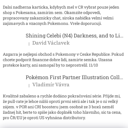
Dalsi nadherna karticka, kdybych mel v CR vybrat pouze jeden
shop s Pokesama, zamirim sem. Okamzite odpovedi,
propracovany zakaznicky chat, siroka nabidka velmi velmi
zajimavych a vzacnych Pokemonu. Vrele doporucuji.
Shining Celebi (N4) Darkness, and to Light...
David Václavek
|
Hodnocení produktu je 5 z 5 hvězdiček.
Azgarra je nejlepsi obchod s Pokemony v Ceske Republice. Pokud
chcete podporit financne dobre lidi, zamirte semka. Uzasna
protekce karty, ani samopal by to neprostrelil. 11/10
Pokémon First Partner Illustration Collection - Series 2
Vladimír Vávra
|
Hodnocení produktu je 5 z 5 hvězdiček.
Kvalitně zabaleno a rychle dodáno pokračování série. Přijde mi,
že pull-rate je lehce nižší oproti první sérii ale i tak je o ni velký
zájem. v POR ani CRI boosteru jsem osobně ze 3 boxů neměl
žadnej hit, berte to spíše jako doplněk toho hlavního, sic ta cena,
pro ČR/EU je oproti US vyhnána distributory.