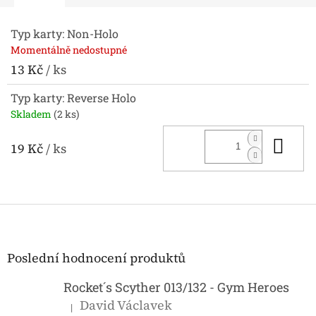
Typ karty: Non-Holo
Momentálně nedostupné
13 Kč
/ ks
Typ karty: Reverse Holo
Skladem
(2 ks)
Do 
19 Kč
/ ks
Z
á
p
a
Poslední hodnocení produktů
t
í
Rocket´s Scyther 013/132 - Gym Heroes
David Václavek
|
Hodnocení produktu je 5 z 5 hvězdiček.