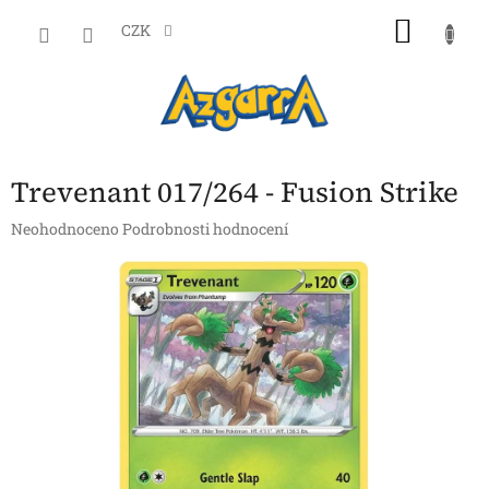
Přejít
NÁKU
na
CZK
obsah
KOŠÍK
Trevenant 017/264 - Fusion Strike
Průměrné
Neohodnoceno
Podrobnosti hodnocení
hodnocení
produktu
je
0,0
z
5
hvězdiček.