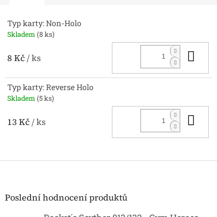
Typ karty: Non-Holo
Skladem
(8 ks)
Do 
8 Kč
/ ks
Typ karty: Reverse Holo
Skladem
(5 ks)
Do 
13 Kč
/ ks
Z
á
p
a
Poslední hodnocení produktů
t