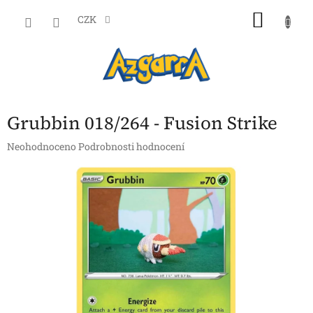
Přejít
NÁKU
na
CZK
obsah
KOŠÍK
Grubbin 018/264 - Fusion Strike
Průměrné
Neohodnoceno
Podrobnosti hodnocení
hodnocení
produktu
je
0,0
z
5
hvězdiček.