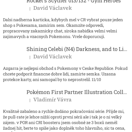
í
Rocket´s Scyther 013/132 - Gym Heroes
David Václavek
|
Hodnocení produktu je 5 z 5 hvězdiček.
Dalsi nadherna karticka, kdybych mel v CR vybrat pouze jeden
shop s Pokesama, zamirim sem. Okamzite odpovedi,
propracovany zakaznicky chat, siroka nabidka velmi velmi
zajimavych a vzacnych Pokemonu. Vrele doporucuji.
Shining Celebi (N4) Darkness, and to Light...
David Václavek
|
Hodnocení produktu je 5 z 5 hvězdiček.
Azgarra je nejlepsi obchod s Pokemony v Ceske Republice. Pokud
chcete podporit financne dobre lidi, zamirte semka. Uzasna
protekce karty, ani samopal by to neprostrelil. 11/10
Pokémon First Partner Illustration Collection - Series 2
Vladimír Vávra
|
Hodnocení produktu je 5 z 5 hvězdiček.
Kvalitně zabaleno a rychle dodáno pokračování série. Přijde mi,
že pull-rate je lehce nižší oproti první sérii ale i tak je o ni velký
zájem. v POR ani CRI boosteru jsem osobně ze 3 boxů neměl
žadnej hit, berte to spíše jako doplněk toho hlavního, sic ta cena,