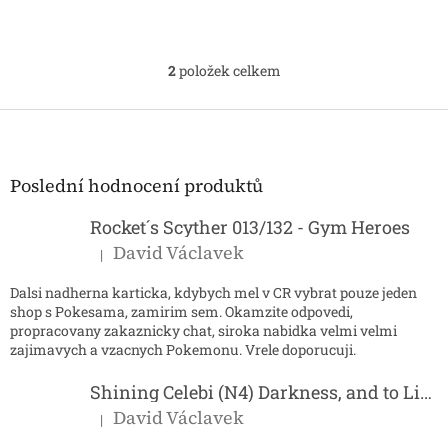
2
položek celkem
O
v
l
Z
á
á
d
p
a
a
Poslední hodnocení produktů
c
t
í
í
Rocket´s Scyther 013/132 - Gym Heroes
p
r
David Václavek
|
Hodnocení produktu je 5 z 5 hvězdiček.
v
k
Dalsi nadherna karticka, kdybych mel v CR vybrat pouze jeden
y
shop s Pokesama, zamirim sem. Okamzite odpovedi,
v
propracovany zakaznicky chat, siroka nabidka velmi velmi
ý
zajimavych a vzacnych Pokemonu. Vrele doporucuji.
p
i
Shining Celebi (N4) Darkness, and to Light...
s
David Václavek
u
|
Hodnocení produktu je 5 z 5 hvězdiček.