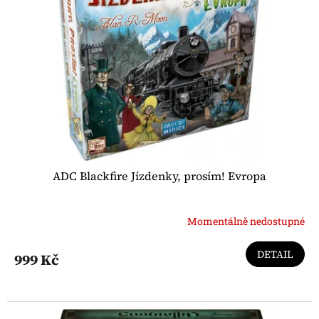
s
u
p
k
r
t
o
ů
d
u
k
t
ů
ADC Blackfire Jízdenky, prosím! Evropa
Momentálně nedostupné
DETAIL
999 Kč