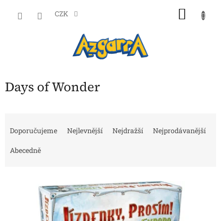
Přejít
NÁKU
na
CZK
obsah
KOŠÍK
Days of Wonder
Ř
a
Doporučujeme
Nejlevnější
Nejdražší
Nejprodávanější
z
e
Abecedně
n
í
V
p
ý
r
p
o
i
d