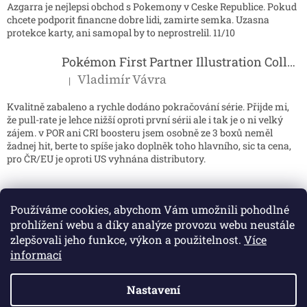
Azgarra je nejlepsi obchod s Pokemony v Ceske Republice. Pokud
chcete podporit financne dobre lidi, zamirte semka. Uzasna
protekce karty, ani samopal by to neprostrelil. 11/10
Pokémon First Partner Illustration Collection - Series 2
Vladimír Vávra
|
Hodnocení produktu je 5 z 5 hvězdiček.
Kvalitně zabaleno a rychle dodáno pokračování série. Přijde mi,
že pull-rate je lehce nižší oproti první sérii ale i tak je o ni velký
zájem. v POR ani CRI boosteru jsem osobně ze 3 boxů neměl
žadnej hit, berte to spíše jako doplněk toho hlavního, sic ta cena,
pro ČR/EU je oproti US vyhnána distributory.
Používáme cookies, abychom Vám umožnili pohodlné
prohlížení webu a díky analýze provozu webu neustále
zlepšovali jeho funkce, výkon a použitelnost.
Více
informací
Nastavení
Vytvořil Shoptet