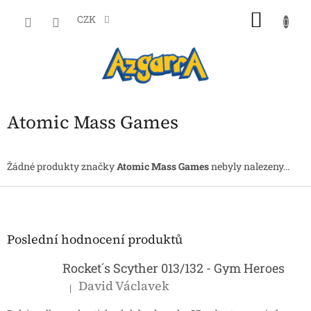
Přejít
NÁKU
na
CZK
obsah
KOŠÍK
Atomic Mass Games
Žádné produkty značky
Atomic Mass Games
nebyly nalezeny...
Z
á
p
a
Poslední hodnocení produktů
t
í
Rocket´s Scyther 013/132 - Gym Heroes
David Václavek
|
Hodnocení produktu je 5 z 5 hvězdiček.