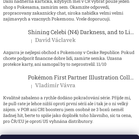
Dalsi nadherna karticka, kdybych mel v CR vybrat pouze jeden
shop s Pokesama, zamirim sem. Okamzite odpovedi,
propracovany zakaznicky chat, siroka nabidka velmi velmi
zajimavych a vzacnych Pokemonu. Vrele doporucuji.
Shining Celebi (N4) Darkness, and to Light...
David Václavek
|
Hodnocení produktu je 5 z 5 hvězdiček.
Azgarra je nejlepsi obchod s Pokemony v Ceske Republice. Pokud
chcete podporit financne dobre lidi, zamirte semka. Uzasna
protekce karty, ani samopal by to neprostrelil. 11/10
Pokémon First Partner Illustration Collection - Series 2
Vladimír Vávra
|
Hodnocení produktu je 5 z 5 hvězdiček.
Kvalitně zabaleno a rychle dodáno pokračování série. Přijde mi,
že pull-rate je lehce nižší oproti první sérii ale i tak je o ni velký
zájem. v POR ani CRI boosteru jsem osobně ze 3 boxů neměl
žadnej hit, berte to spíše jako doplněk toho hlavního, sic ta cena,
pro ČR/EU je oproti US vyhnána distributory.