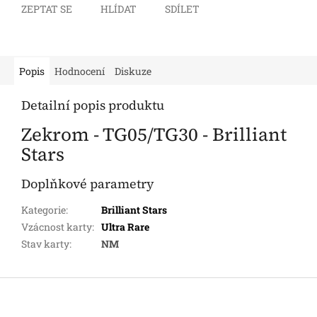
ZEPTAT SE
HLÍDAT
SDÍLET
Popis
Hodnocení
Diskuze
Detailní popis produktu
Zekrom - TG05/TG30 - Brilliant
Stars
Doplňkové parametry
Kategorie
:
Brilliant Stars
Vzácnost karty
:
Ultra Rare
Stav karty
:
NM
Z
á
p