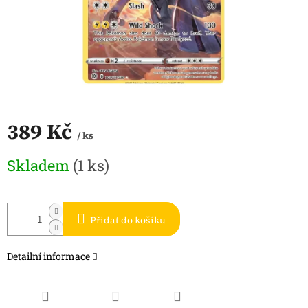
389 Kč
/ ks
Měrná
Skladem
(1 ks)
cena:
Přidat do košíku
Detailní informace