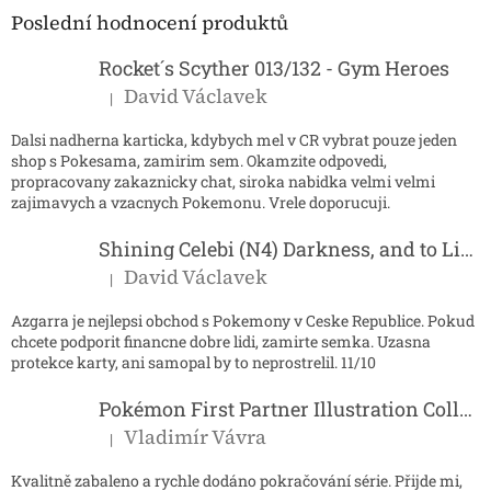
a
Poslední hodnocení produktů
t
í
Rocket´s Scyther 013/132 - Gym Heroes
David Václavek
|
Hodnocení produktu je 5 z 5 hvězdiček.
Dalsi nadherna karticka, kdybych mel v CR vybrat pouze jeden
shop s Pokesama, zamirim sem. Okamzite odpovedi,
propracovany zakaznicky chat, siroka nabidka velmi velmi
zajimavych a vzacnych Pokemonu. Vrele doporucuji.
Shining Celebi (N4) Darkness, and to Light...
David Václavek
|
Hodnocení produktu je 5 z 5 hvězdiček.
Azgarra je nejlepsi obchod s Pokemony v Ceske Republice. Pokud
chcete podporit financne dobre lidi, zamirte semka. Uzasna
protekce karty, ani samopal by to neprostrelil. 11/10
Pokémon First Partner Illustration Collection - Series 2
Vladimír Vávra
|
Hodnocení produktu je 5 z 5 hvězdiček.
Kvalitně zabaleno a rychle dodáno pokračování série. Přijde mi,