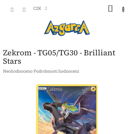
Přejít
NÁKU
na
CZK
obsah
KOŠÍK
Zekrom - TG05/TG30 - Brilliant
Stars
Průměrné
Neohodnoceno
Podrobnosti hodnocení
hodnocení
produktu
je
0,0
z
5
hvězdiček.