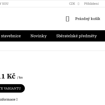
Y SOUKROMÍ
OBCHODNÍ PODMÍNKY
CZK
MOJE OBJEDNÁVKA
Přihlášení
NÁKUPNÍ
Prázdný košík
KOŠÍK
 stavebnice
Novinky
Sběratelské předměty
11 Kč
/ ks
TE VARIANTU
 informace