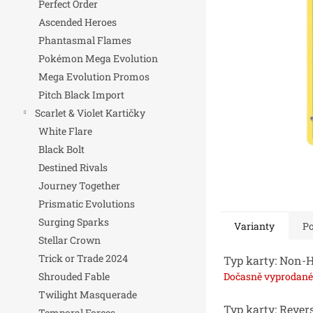
Perfect Order
n
Ascended Heroes
e
Phantasmal Flames
l
Pokémon Mega Evolution
Mega Evolution Promos
Pitch Black Import
Scarlet & Violet Kartičky
White Flare
Black Bolt
Destined Rivals
Journey Together
Prismatic Evolutions
Surging Sparks
Varianty
Po
Stellar Crown
Trick or Trade 2024
Typ karty: Non-
Dočasně vyprodané
Shrouded Fable
Twilight Masquerade
Typ karty: Rever
Temporal Forces