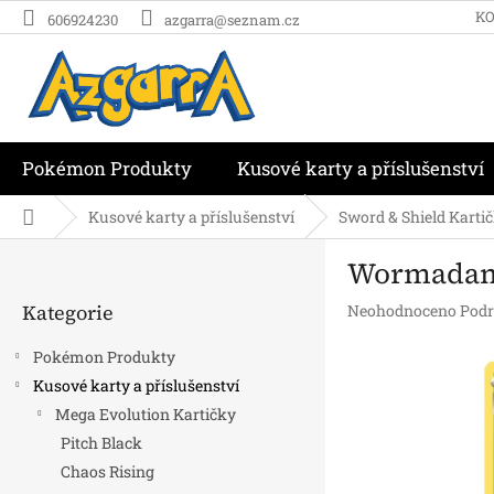
Přejít
K
606924230
azgarra@seznam.cz
na
obsah
Pokémon Produkty
Kusové karty a příslušenství
Domů
Kusové karty a příslušenství
Sword & Shield Karti
P
Wormadam -
o
Přeskočit
s
Kategorie
Průměrné
Neohodnoceno
Podr
kategorie
t
hodnocení
r
produktu
Pokémon Produkty
a
je
Kusové karty a příslušenství
n
0,0
Mega Evolution Kartičky
z
n
5
í
Pitch Black
hvězdiček.
p
Chaos Rising
a