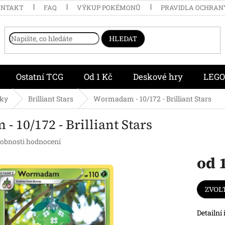
ONTAKT
FAQ
VÝKUP POKÉMONŮ
PRAVIDLA OCHRAN
HLEDAT
Ostatní TCG
Od 1 Kč
Deskové hry
LEGO
čky
Brilliant Stars
Wormadam - 10/172 - Brilliant Stars
 10/172 - Brilliant Stars
obnosti hodnocení
od
Měrná
cena:
ZVOL
Detailní