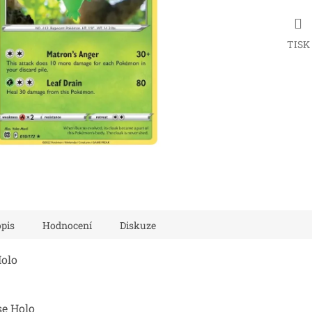
TISK
pis
Hodnocení
Diskuze
Holo
se Holo