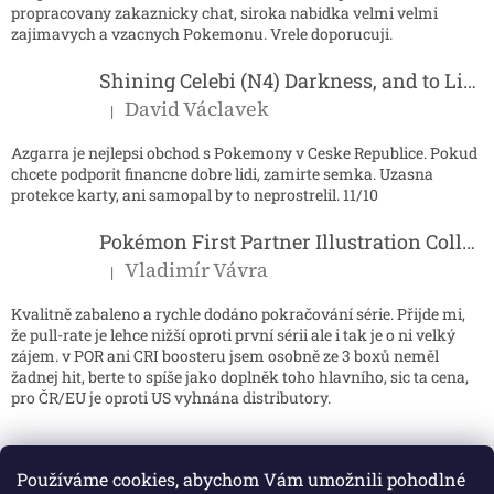
propracovany zakaznicky chat, siroka nabidka velmi velmi
zajimavych a vzacnych Pokemonu. Vrele doporucuji.
Shining Celebi (N4) Darkness, and to Light...
David Václavek
|
Hodnocení produktu je 5 z 5 hvězdiček.
Azgarra je nejlepsi obchod s Pokemony v Ceske Republice. Pokud
chcete podporit financne dobre lidi, zamirte semka. Uzasna
protekce karty, ani samopal by to neprostrelil. 11/10
Pokémon First Partner Illustration Collection - Series 2
Vladimír Vávra
|
Hodnocení produktu je 5 z 5 hvězdiček.
Kvalitně zabaleno a rychle dodáno pokračování série. Přijde mi,
že pull-rate je lehce nižší oproti první sérii ale i tak je o ni velký
zájem. v POR ani CRI boosteru jsem osobně ze 3 boxů neměl
žadnej hit, berte to spíše jako doplněk toho hlavního, sic ta cena,
pro ČR/EU je oproti US vyhnána distributory.
Používáme cookies, abychom Vám umožnili pohodlné