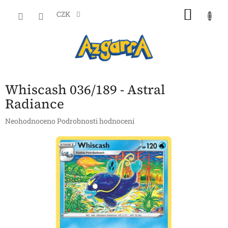
Přejít
NÁKU
na
CZK
obsah
KOŠÍK
Whiscash 036/189 - Astral
Radiance
Průměrné
Neohodnoceno
Podrobnosti hodnocení
hodnocení
produktu
je
0,0
z
5
hvězdiček.