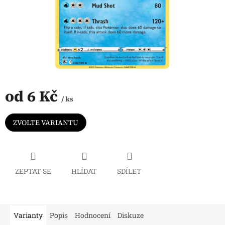
od
6 Kč
/ ks
Měrná
cena:
ZVOLTE VARIANTU
ZEPTAT SE
HLÍDAT
SDÍLET
Varianty
Popis
Hodnocení
Diskuze