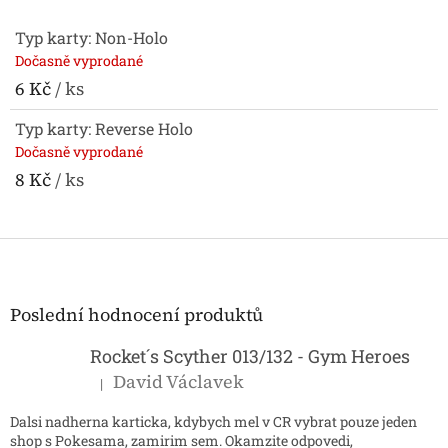
Typ karty: Non-Holo
Dočasně vyprodané
6 Kč
/ ks
Typ karty: Reverse Holo
Dočasně vyprodané
8 Kč
/ ks
Z
á
p
a
Poslední hodnocení produktů
t
í
Rocket´s Scyther 013/132 - Gym Heroes
David Václavek
|
Hodnocení produktu je 5 z 5 hvězdiček.
Dalsi nadherna karticka, kdybych mel v CR vybrat pouze jeden
shop s Pokesama, zamirim sem. Okamzite odpovedi,