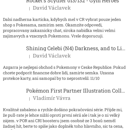
í
Rocket´s Scyther 013/132 - Gym Heroes
David Václavek
|
Hodnocení produktu je 5 z 5 hvězdiček.
Dalsi nadherna karticka, kdybych mel v CR vybrat pouze jeden
shop s Pokesama, zamirim sem. Okamzite odpovedi,
propracovany zakaznicky chat, siroka nabidka velmi velmi
zajimavych a vzacnych Pokemonu. Vrele doporucuji.
Shining Celebi (N4) Darkness, and to Light...
David Václavek
|
Hodnocení produktu je 5 z 5 hvězdiček.
Azgarra je nejlepsi obchod s Pokemony v Ceske Republice. Pokud
chcete podporit financne dobre lidi, zamirte semka. Uzasna
protekce karty, ani samopal by to neprostrelil. 11/10
Pokémon First Partner Illustration Collection - Series 2
Vladimír Vávra
|
Hodnocení produktu je 5 z 5 hvězdiček.
Kvalitně zabaleno a rychle dodáno pokračování série. Přijde mi,
že pull-rate je lehce nižší oproti první sérii ale i tak je o ni velký
zájem. v POR ani CRI boosteru jsem osobně ze 3 boxů neměl
žadnej hit, berte to spíše jako doplněk toho hlavního, sic ta cena,