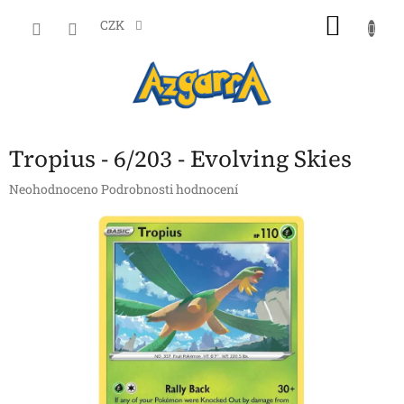
Přejít
NÁKU
na
CZK
obsah
KOŠÍK
Tropius - 6/203 - Evolving Skies
Průměrné
Neohodnoceno
Podrobnosti hodnocení
hodnocení
produktu
je
0,0
z
5
hvězdiček.