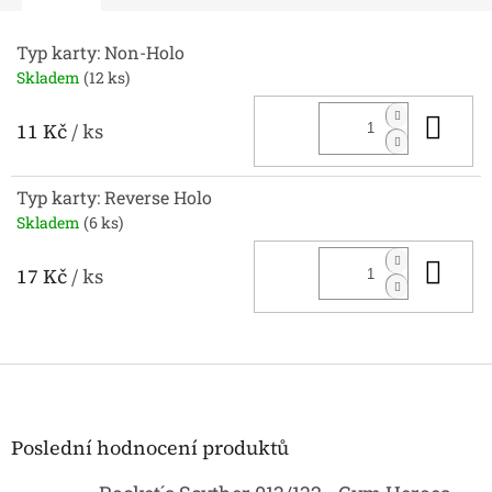
Typ karty: Non-Holo
Skladem
(12 ks)
Do 
11 Kč
/ ks
Typ karty: Reverse Holo
Skladem
(6 ks)
Do 
17 Kč
/ ks
Z
á
p
a
Poslední hodnocení produktů
t