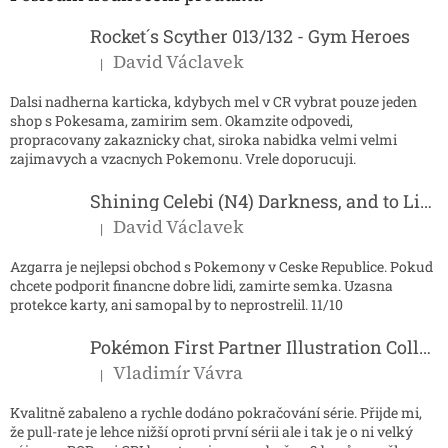
t
í
Rocket´s Scyther 013/132 - Gym Heroes
David Václavek
|
Hodnocení produktu je 5 z 5 hvězdiček.
Dalsi nadherna karticka, kdybych mel v CR vybrat pouze jeden
shop s Pokesama, zamirim sem. Okamzite odpovedi,
propracovany zakaznicky chat, siroka nabidka velmi velmi
zajimavych a vzacnych Pokemonu. Vrele doporucuji.
Shining Celebi (N4) Darkness, and to Light...
David Václavek
|
Hodnocení produktu je 5 z 5 hvězdiček.
Azgarra je nejlepsi obchod s Pokemony v Ceske Republice. Pokud
chcete podporit financne dobre lidi, zamirte semka. Uzasna
protekce karty, ani samopal by to neprostrelil. 11/10
Pokémon First Partner Illustration Collection - Series 2
Vladimír Vávra
|
Hodnocení produktu je 5 z 5 hvězdiček.
Kvalitně zabaleno a rychle dodáno pokračování série. Přijde mi,
že pull-rate je lehce nižší oproti první sérii ale i tak je o ni velký