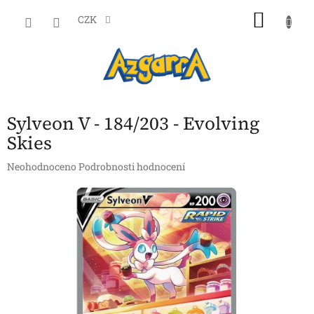
Přejít
NÁKU
na
CZK
obsah
KOŠÍK
Sylveon V - 184/203 - Evolving
Skies
Průměrné
Neohodnoceno
Podrobnosti hodnocení
hodnocení
produktu
je
0,0
z
5
hvězdiček.