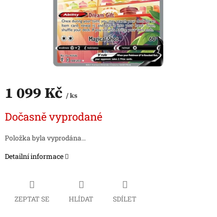
1 099 Kč
/ ks
Měrná
Dočasně vyprodané
cena:
Položka byla vyprodána…
Detailní informace
ZEPTAT SE
HLÍDAT
SDÍLET