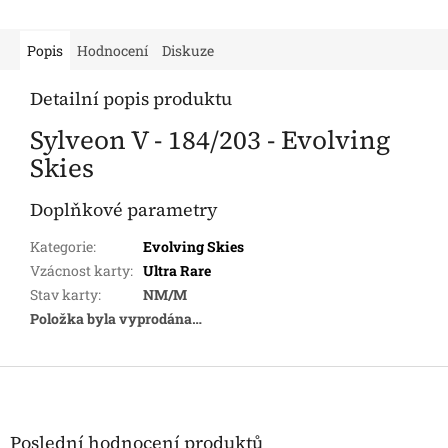
Popis
Hodnocení
Diskuze
Detailní popis produktu
Sylveon V - 184/203 - Evolving
Skies
Doplňkové parametry
Kategorie
:
Evolving Skies
Vzácnost karty
:
Ultra Rare
Stav karty
:
NM/M
Položka byla vyprodána…
Z
á
p
a
Poslední hodnocení produktů