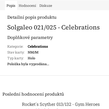
Popis
Hodnocení
Diskuze
Detailní popis produktu
Solgaleo 021/025 - Celebrations
Doplňkové parametry
Kategorie
:
Celebrations
Stav karty
:
NM/M
Typ karty
:
Holo
Položka byla vyprodána…
Z
á
p
a
Poslední hodnocení produktů
t
í
Rocket´s Scyther 013/132 - Gym Heroes