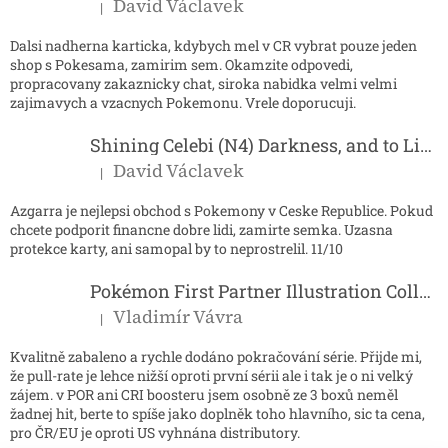
David Václavek
|
Hodnocení produktu je 5 z 5 hvězdiček.
Dalsi nadherna karticka, kdybych mel v CR vybrat pouze jeden
shop s Pokesama, zamirim sem. Okamzite odpovedi,
propracovany zakaznicky chat, siroka nabidka velmi velmi
zajimavych a vzacnych Pokemonu. Vrele doporucuji.
Shining Celebi (N4) Darkness, and to Light...
David Václavek
|
Hodnocení produktu je 5 z 5 hvězdiček.
Azgarra je nejlepsi obchod s Pokemony v Ceske Republice. Pokud
chcete podporit financne dobre lidi, zamirte semka. Uzasna
protekce karty, ani samopal by to neprostrelil. 11/10
Pokémon First Partner Illustration Collection - Series 2
Vladimír Vávra
|
Hodnocení produktu je 5 z 5 hvězdiček.
Kvalitně zabaleno a rychle dodáno pokračování série. Přijde mi,
že pull-rate je lehce nižší oproti první sérii ale i tak je o ni velký
zájem. v POR ani CRI boosteru jsem osobně ze 3 boxů neměl
žadnej hit, berte to spíše jako doplněk toho hlavního, sic ta cena,
pro ČR/EU je oproti US vyhnána distributory.