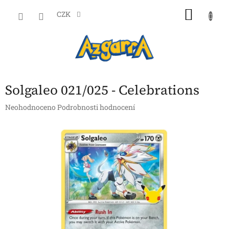
Přejít
NÁKU
na
CZK
obsah
KOŠÍK
Solgaleo 021/025 - Celebrations
Průměrné
Neohodnoceno
Podrobnosti hodnocení
hodnocení
produktu
je
0,0
z
5
hvězdiček.