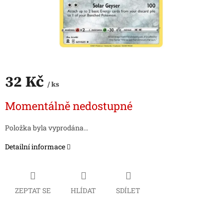
32 Kč
/ ks
Měrná
Momentálně nedostupné
cena:
Položka byla vyprodána…
Detailní informace
ZEPTAT SE
HLÍDAT
SDÍLET