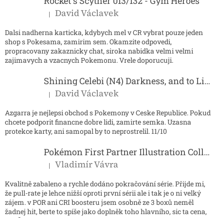
í
Rocket´s Scyther 013/132 - Gym Heroes
David Václavek
|
Hodnocení produktu je 5 z 5 hvězdiček.
Dalsi nadherna karticka, kdybych mel v CR vybrat pouze jeden
shop s Pokesama, zamirim sem. Okamzite odpovedi,
propracovany zakaznicky chat, siroka nabidka velmi velmi
zajimavych a vzacnych Pokemonu. Vrele doporucuji.
Shining Celebi (N4) Darkness, and to Light...
David Václavek
|
Hodnocení produktu je 5 z 5 hvězdiček.
Azgarra je nejlepsi obchod s Pokemony v Ceske Republice. Pokud
chcete podporit financne dobre lidi, zamirte semka. Uzasna
protekce karty, ani samopal by to neprostrelil. 11/10
Pokémon First Partner Illustration Collection - Series 2
Vladimír Vávra
|
Hodnocení produktu je 5 z 5 hvězdiček.
Kvalitně zabaleno a rychle dodáno pokračování série. Přijde mi,
že pull-rate je lehce nižší oproti první sérii ale i tak je o ni velký
zájem. v POR ani CRI boosteru jsem osobně ze 3 boxů neměl
žadnej hit, berte to spíše jako doplněk toho hlavního, sic ta cena,