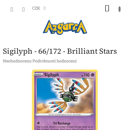
Přejít
NÁKU
na
CZK
obsah
KOŠÍK
Sigilyph - 66/172 - Brilliant Stars
Průměrné
Neohodnoceno
Podrobnosti hodnocení
hodnocení
produktu
je
0,0
z
5
hvězdiček.