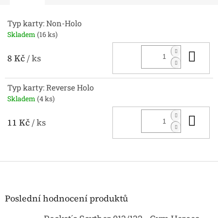
Typ karty: Non-Holo
Skladem
(16 ks)
Do 
8 Kč
/ ks
Typ karty: Reverse Holo
Skladem
(4 ks)
Do 
11 Kč
/ ks
Z
á
p
a
Poslední hodnocení produktů
t