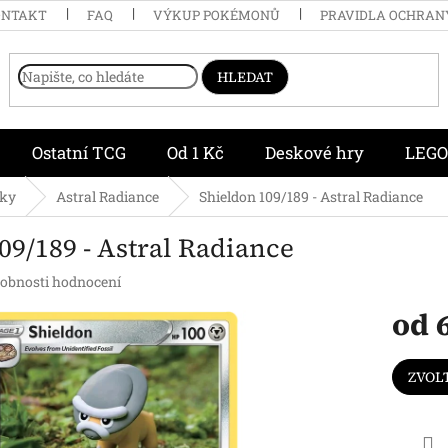
ONTAKT
FAQ
VÝKUP POKÉMONŮ
PRAVIDLA OCHRAN
HLEDAT
Ostatní TCG
Od 1 Kč
Deskové hry
LEGO
čky
Astral Radiance
Shieldon 109/189 - Astral Radiance
09/189 - Astral Radiance
obnosti hodnocení
od
Měrná
cena:
ZVOL