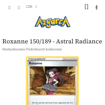
Přejít
NÁKU
na
CZK
obsah
KOŠÍK
Roxanne 150/189 - Astral Radiance
Průměrné
Neohodnoceno
Podrobnosti hodnocení
hodnocení
produktu
je
0,0
z
5
hvězdiček.