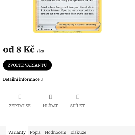
od
8 Kč
/ ks
Měrná
cena:
ZVOLTE VARIANTU
Detailní informace
ZEPTAT SE
HLÍDAT
SDÍLET
Varianty
Popis
Hodnocení
Diskuze