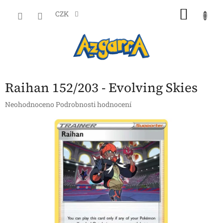
Přejít
NÁKU
na
CZK
obsah
KOŠÍK
Raihan 152/203 - Evolving Skies
Průměrné
Neohodnoceno
Podrobnosti hodnocení
hodnocení
produktu
je
0,0
z
5
hvězdiček.