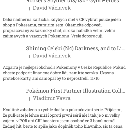
í
Rocket´s Scyther 013/132 - Gym Heroes
David Václavek
|
Hodnocení produktu je 5 z 5 hvězdiček.
Dalsi nadherna karticka, kdybych mel v CR vybrat pouze jeden
shop s Pokesama, zamirim sem. Okamzite odpovedi,
propracovany zakaznicky chat, siroka nabidka velmi velmi
zajimavych a vzacnych Pokemonu. Vrele doporucuji.
Shining Celebi (N4) Darkness, and to Light...
David Václavek
|
Hodnocení produktu je 5 z 5 hvězdiček.
Azgarra je nejlepsi obchod s Pokemony v Ceske Republice. Pokud
chcete podporit financne dobre lidi, zamirte semka. Uzasna
protekce karty, ani samopal by to neprostrelil. 11/10
Pokémon First Partner Illustration Collection - Series 2
Vladimír Vávra
|
Hodnocení produktu je 5 z 5 hvězdiček.
Kvalitně zabaleno a rychle dodáno pokračování série. Přijde mi,
že pull-rate je lehce nižší oproti první sérii ale i tak je o ni velký
zájem. v POR ani CRI boosteru jsem osobně ze 3 boxů neměl
žadnej hit, berte to spíše jako doplněk toho hlavního, sic ta cena,