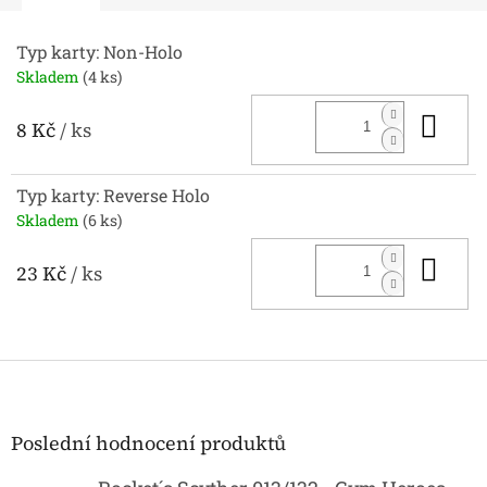
Typ karty: Non-Holo
Skladem
(4 ks)
Do 
8 Kč
/ ks
Typ karty: Reverse Holo
Skladem
(6 ks)
Do 
23 Kč
/ ks
Z
á
p
a
Poslední hodnocení produktů
t