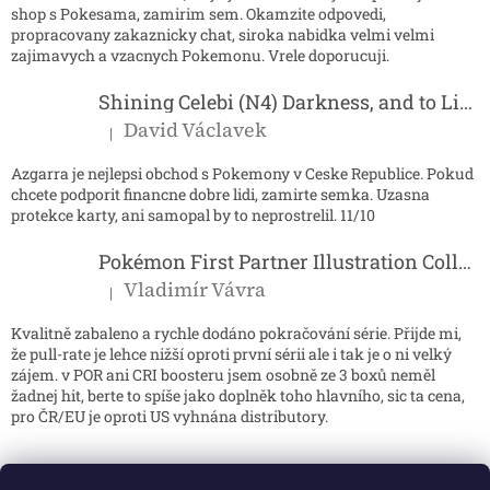
shop s Pokesama, zamirim sem. Okamzite odpovedi,
propracovany zakaznicky chat, siroka nabidka velmi velmi
zajimavych a vzacnych Pokemonu. Vrele doporucuji.
Shining Celebi (N4) Darkness, and to Light...
David Václavek
|
Hodnocení produktu je 5 z 5 hvězdiček.
Azgarra je nejlepsi obchod s Pokemony v Ceske Republice. Pokud
chcete podporit financne dobre lidi, zamirte semka. Uzasna
protekce karty, ani samopal by to neprostrelil. 11/10
Pokémon First Partner Illustration Collection - Series 2
Vladimír Vávra
|
Hodnocení produktu je 5 z 5 hvězdiček.
Kvalitně zabaleno a rychle dodáno pokračování série. Přijde mi,
že pull-rate je lehce nižší oproti první sérii ale i tak je o ni velký
zájem. v POR ani CRI boosteru jsem osobně ze 3 boxů neměl
žadnej hit, berte to spíše jako doplněk toho hlavního, sic ta cena,
pro ČR/EU je oproti US vyhnána distributory.