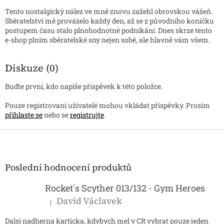
Tento nostalgický nález ve mně znovu zažehl obrovskou vášeň.
Sběratelství mě provázelo každý den, až se z původního koníčku
postupem času stalo plnohodnotné podnikání. Dnes skrze tento
e-shop plním sběratelské sny nejen sobě, ale hlavně vám všem.
Diskuze (0)
Buďte první, kdo napíše příspěvek k této položce.
Pouze registrovaní uživatelé mohou vkládat příspěvky. Prosím
přihlaste se
nebo se
registrujte
.
Z
á
p
a
Poslední hodnocení produktů
t
í
Rocket´s Scyther 013/132 - Gym Heroes
David Václavek
|
Hodnocení produktu je 5 z 5 hvězdiček.
Dalsi nadherna karticka, kdybych mel v CR vybrat pouze jeden