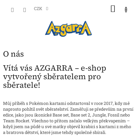
Přejít
NÁKU
na
CZK
obsah
KOŠÍK
O nás
Vítá vás AZGARRA – e-shop
vytvořený sběratelem pro
sběratele!
Můj příběh s Pokémon kartami odstartoval v roce 2017, kdy mě
naprosto pohltil svět sběratelství. Zaměřuji se především na první
edice, jako jsou ikonické Base set, Base set 2, Jungle, Fossil nebo
Team Rocket. Všechno to přitom začalo velkým překvapením –
když jsem na půdě u své matky objevil krabici s kartami z mého
a bratrova dětství, které jsme tehdy společně sbírali.