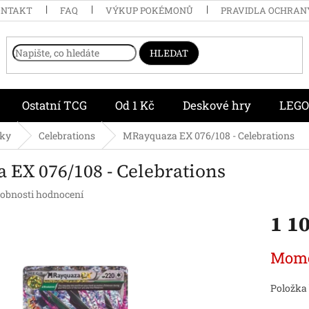
ONTAKT
FAQ
VÝKUP POKÉMONŮ
PRAVIDLA OCHRAN
HLEDAT
Ostatní TCG
Od 1 Kč
Deskové hry
LEGO
čky
Celebrations
MRayquaza EX 076/108 - Celebrations
EX 076/108 - Celebrations
obnosti hodnocení
1 1
Měrná
Mome
cena:
Položka