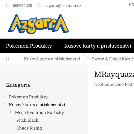
Přejít
K
606924230
azgarra@seznam.cz
na
obsah
Pokémon Produkty
Kusové karty a příslušenství
Domů
Kusové karty a příslušenství
Sword & Shield Karti
P
MRayquaza 
o
Přeskočit
s
Kategorie
Průměrné
Neohodnoceno
Podr
kategorie
t
hodnocení
r
produktu
Pokémon Produkty
a
je
Kusové karty a příslušenství
n
0,0
Mega Evolution Kartičky
z
n
5
í
Pitch Black
hvězdiček.
p
Chaos Rising
a