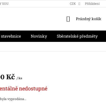
Y SOUKROMÍ
OBCHODNÍ PODMÍNKY
CZK
MOJE OBJEDNÁVKA
Přihlášení
NÁKUPNÍ
Prázdný košík
KOŠÍK
 stavebnice
Novinky
Sběratelské předměty
00 Kč
/ ks
ntálně nedostupné
 byla vyprodána…