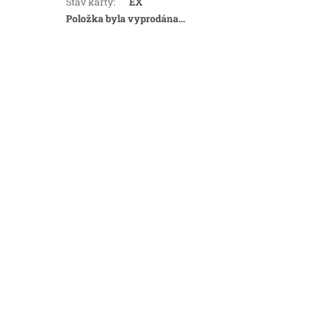
Stav karty
:
EX
Položka byla vyprodána…