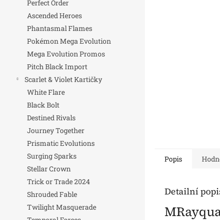
Perfect Order
n
Ascended Heroes
e
Phantasmal Flames
l
Pokémon Mega Evolution
Mega Evolution Promos
Pitch Black Import
Scarlet & Violet Kartičky
White Flare
Black Bolt
Destined Rivals
Journey Together
Prismatic Evolutions
Surging Sparks
Popis
Hodn
Stellar Crown
Trick or Trade 2024
Detailní pop
Shrouded Fable
Twilight Masquerade
MRayquaz
Temporal Forces