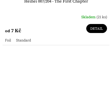
Heihei 007/204 - The First Chapter
Skladem
(21 ks)
DETAIL
7 Kč
od
Foil
Standard