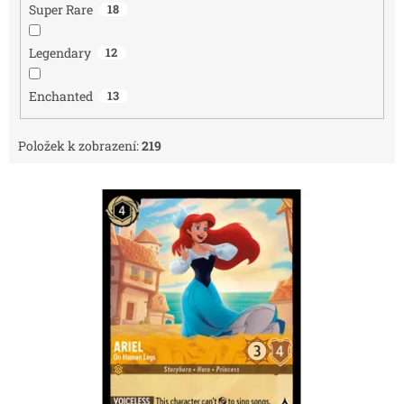
Super Rare
18
Legendary
12
Enchanted
13
Položek k zobrazení:
219
V
ý
p
i
s
p
r
o
d
u
k