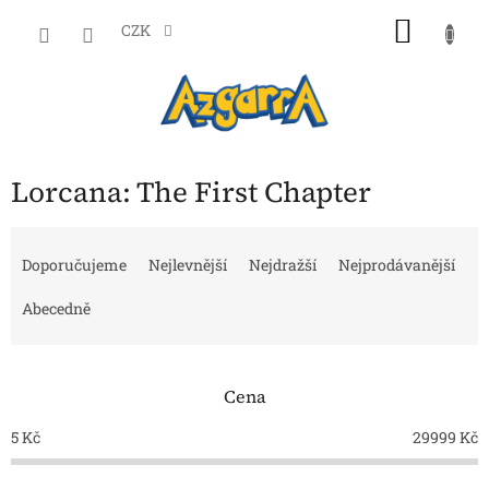
Přejít
NÁKU
na
CZK
obsah
KOŠÍK
Lorcana: The First Chapter
Ř
a
Doporučujeme
Nejlevnější
Nejdražší
Nejprodávanější
z
e
Abecedně
n
í
p
Cena
r
o
5
Kč
29999
Kč
d
u