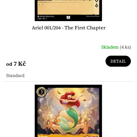
t
ů
Ariel 001/204 - The First Chapter
Skladem
(4 ks)
DETAIL
7 Kč
od
Standard