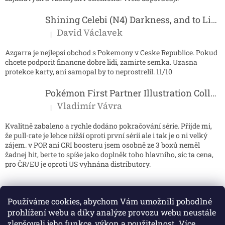
u
Shining Celebi (N4) Darkness, and to Light...
David Václavek
|
Hodnocení produktu je 5 z 5 hvězdiček.
Azgarra je nejlepsi obchod s Pokemony v Ceske Republice. Pokud
chcete podporit financne dobre lidi, zamirte semka. Uzasna
protekce karty, ani samopal by to neprostrelil. 11/10
Pokémon First Partner Illustration Collection - Series 2
Vladimír Vávra
|
Hodnocení produktu je 5 z 5 hvězdiček.
Kvalitně zabaleno a rychle dodáno pokračování série. Přijde mi,
že pull-rate je lehce nižší oproti první sérii ale i tak je o ni velký
zájem. v POR ani CRI boosteru jsem osobně ze 3 boxů neměl
žadnej hit, berte to spíše jako doplněk toho hlavního, sic ta cena,
pro ČR/EU je oproti US vyhnána distributory.
Používáme cookies, abychom Vám umožnili pohodlné
prohlížení webu a díky analýze provozu webu neustále
zlepšovali jeho funkce, výkon a použitelnost.
Více