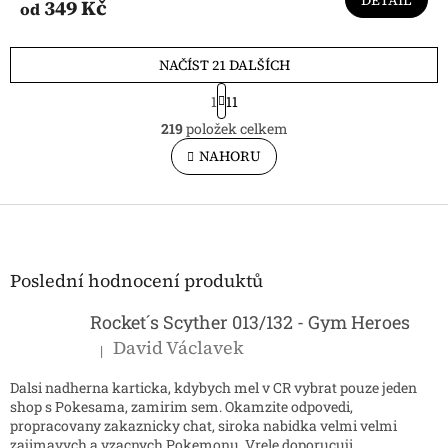
DETAIL
349 Kč
od
NAČÍST 21 DALŠÍCH
S
1
11
t
O
r
219
položek celkem
v
á
l
NAHORU
n
á
k
o
d
v
Z
a
á
c
á
n
í
p
í
p
a
Poslední hodnocení produktů
r
t
v
í
Rocket´s Scyther 013/132 - Gym Heroes
k
y
David Václavek
|
Hodnocení produktu je 5 z 5 hvězdiček.
v
ý
Dalsi nadherna karticka, kdybych mel v CR vybrat pouze jeden
p
shop s Pokesama, zamirim sem. Okamzite odpovedi,
i
propracovany zakaznicky chat, siroka nabidka velmi velmi
s
zajimavych a vzacnych Pokemonu. Vrele doporucuji.