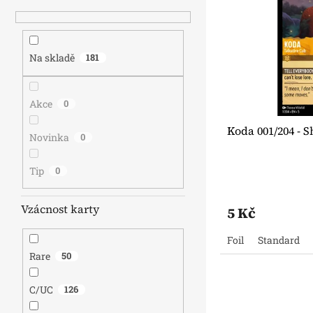
s
o
n
p
d
e
r
u
l
o
k
Na skladě
181
d
t
u
ů
k
Akce
0
t
Koda 001/204 - 
ů
Novinka
0
Tip
0
Vzácnost karty
5 Kč
Foil
Standard
Rare
50
C/UC
126