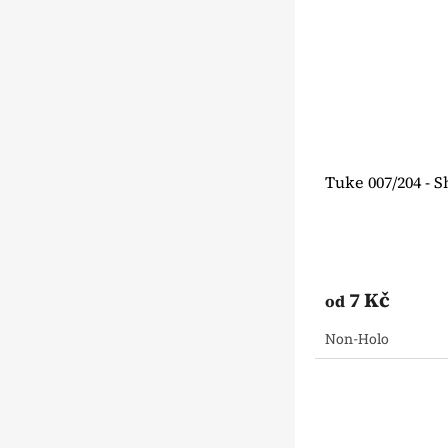
Tuke 007/204 - 
7 Kč
od
Non-Holo