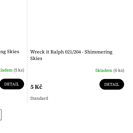
ing Skies
Wreck it Ralph 021/204 - Shimmering
Skies
kladem
(5 ks)
Skladem
(6 ks)
DETAIL
DETAIL
5 Kč
Standard