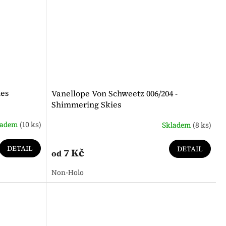
ies
Vanellope Von Schweetz 006/204 -
Shimmering Skies
ladem
(10 ks)
Skladem
(8 ks)
DETAIL
DETAIL
7 Kč
od
Non-Holo