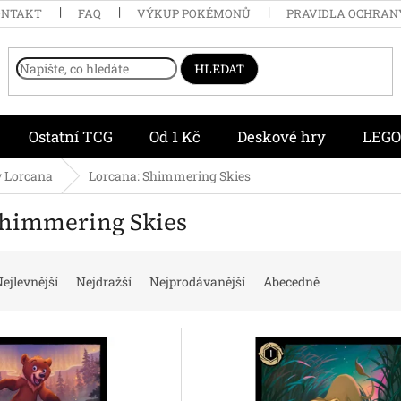
ONTAKT
FAQ
VÝKUP POKÉMONŮ
PRAVIDLA OCHRAN
HLEDAT
Ostatní TCG
Od 1 Kč
Deskové hry
LEGO
y Lorcana
Lorcana: Shimmering Skies
Shimmering Skies
ejlevnější
Nejdražší
Nejprodávanější
Abecedně