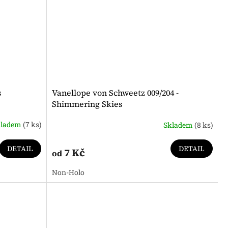
s
Vanellope von Schweetz 009/204 -
Shimmering Skies
kladem
(7 ks)
Skladem
(8 ks)
DETAIL
DETAIL
7 Kč
od
Non-Holo