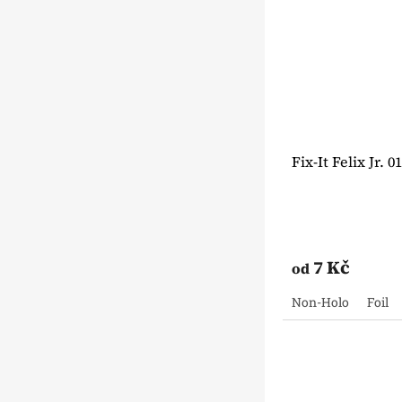
Fix-It Felix Jr. 
7 Kč
od
Non-Holo
Foil