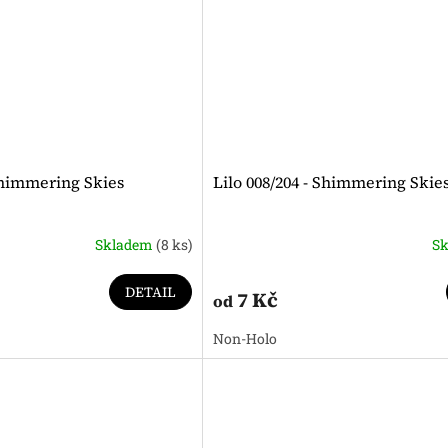
Shimmering Skies
Lilo 008/204 - Shimmering Skie
Skladem
(8 ks)
S
DETAIL
7 Kč
od
Non-Holo