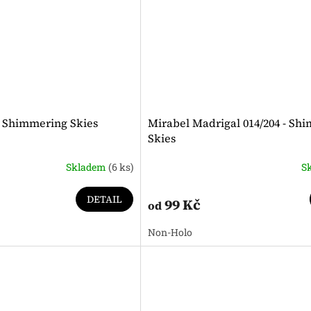
 - Shimmering Skies
Mirabel Madrigal 014/204 - Sh
Skies
Skladem
(6 ks)
S
DETAIL
99 Kč
od
Non-Holo