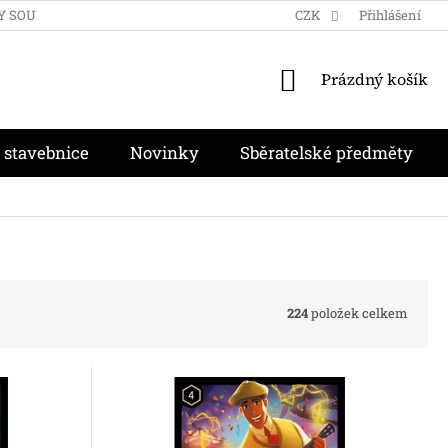
Y SOUKROMÍ
OBCHODNÍ PODMÍNKY
CZK
MOJE OBJEDNÁVKA
Přihlášení
NÁKUPNÍ
Prázdný košík
KOŠÍK
 stavebnice
Novinky
Sběratelské předměty
224
položek celkem