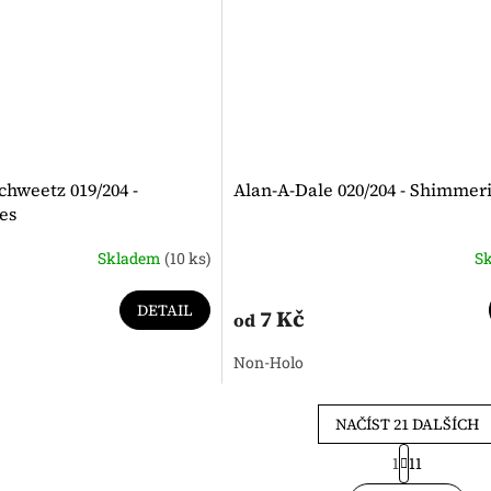
chweetz 019/204 -
Alan-A-Dale 020/204 - Shimmer
es
Skladem
(10 ks)
S
DETAIL
7 Kč
od
Non-Holo
NAČÍST 21 DALŠÍCH
S
1
11
t
O
r