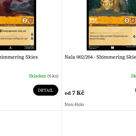
Shimmering Skies
Nala 002/204 - Shimmering Ski
Skladem
(6 ks)
S
DETAIL
7 Kč
od
Non-Holo