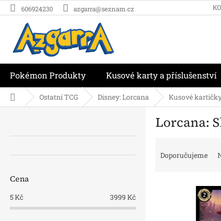
Přejít
K
606924230
azgarra@seznam.cz
na
obsah
Pokémon Produkty
Kusové karty a příslušenství
Domů
Ostatní TCG
Disney: Lorcana
Kusové kartičk
P
Lorcana: 
o
s
Ř
t
a
r
Doporučujeme
N
z
a
e
n
Cena
V
n
n
ý
í
í
5
Kč
3999
Kč
p
p
p
i
r
a