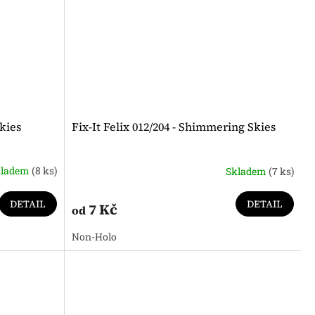
kies
Fix-It Felix 012/204 - Shimmering Skies
kladem
(8 ks)
Skladem
(7 ks)
DETAIL
DETAIL
7 Kč
od
Non-Holo