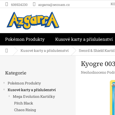
Přejít
K
606924230
azgarra@seznam.cz
na
obsah
Pokémon Produkty
Kusové karty a příslušenství
Domů
Kusové karty a příslušenství
Sword & Shield Karti
P
Kyogre 003
o
Přeskočit
s
Kategorie
Průměrné
Neohodnoceno
Podr
kategorie
t
hodnocení
r
produktu
Pokémon Produkty
a
je
Kusové karty a příslušenství
n
0,0
Mega Evolution Kartičky
z
n
5
í
Pitch Black
hvězdiček.
p
Chaos Rising
a