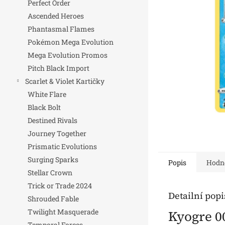
Perfect Order
n
Ascended Heroes
e
Phantasmal Flames
l
Pokémon Mega Evolution
Mega Evolution Promos
Pitch Black Import
Scarlet & Violet Kartičky
White Flare
Black Bolt
Destined Rivals
Journey Together
Prismatic Evolutions
Surging Sparks
Popis
Hodn
Stellar Crown
Trick or Trade 2024
Detailní pop
Shrouded Fable
Twilight Masquerade
Kyogre 00
Temporal Forces