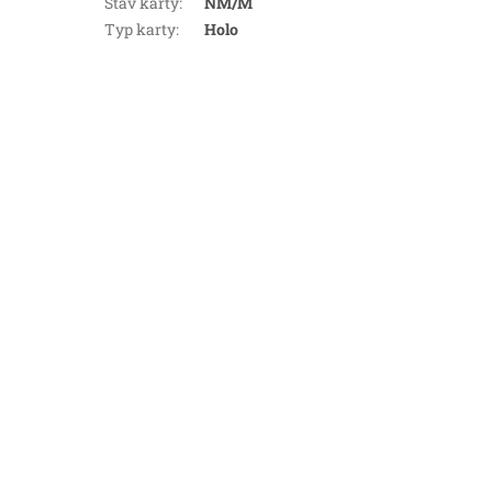
Stav karty
:
NM/M
Typ karty
:
Holo