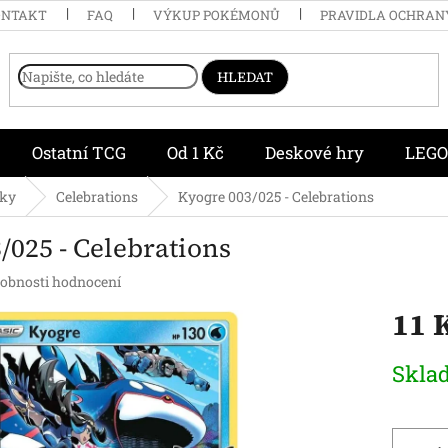
ONTAKT
FAQ
VÝKUP POKÉMONŮ
PRAVIDLA OCHRAN
HLEDAT
Ostatní TCG
Od 1 Kč
Deskové hry
LEGO
čky
Celebrations
Kyogre 003/025 - Celebrations
/025 - Celebrations
obnosti hodnocení
11 
Měrná
Skla
cena: