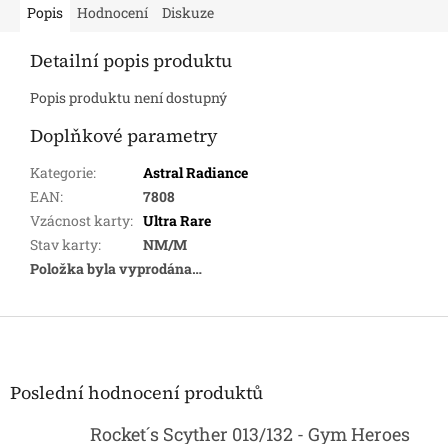
Popis
Hodnocení
Diskuze
Detailní popis produktu
Popis produktu není dostupný
Doplňkové parametry
Kategorie
:
Astral Radiance
EAN
:
7808
Vzácnost karty
:
Ultra Rare
Stav karty
:
NM/M
Položka byla vyprodána…
Z
á
p
a
Poslední hodnocení produktů
t
í
Rocket´s Scyther 013/132 - Gym Heroes