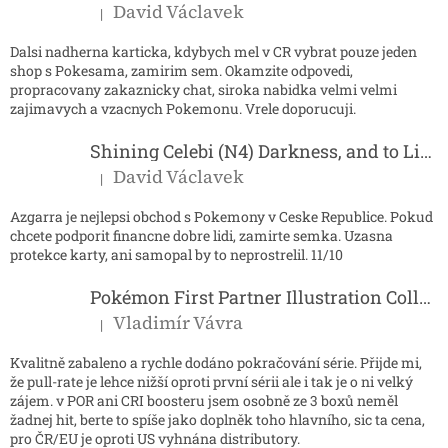
David Václavek
|
Hodnocení produktu je 5 z 5 hvězdiček.
Dalsi nadherna karticka, kdybych mel v CR vybrat pouze jeden
shop s Pokesama, zamirim sem. Okamzite odpovedi,
propracovany zakaznicky chat, siroka nabidka velmi velmi
zajimavych a vzacnych Pokemonu. Vrele doporucuji.
Shining Celebi (N4) Darkness, and to Light...
David Václavek
|
Hodnocení produktu je 5 z 5 hvězdiček.
Azgarra je nejlepsi obchod s Pokemony v Ceske Republice. Pokud
chcete podporit financne dobre lidi, zamirte semka. Uzasna
protekce karty, ani samopal by to neprostrelil. 11/10
Pokémon First Partner Illustration Collection - Series 2
Vladimír Vávra
|
Hodnocení produktu je 5 z 5 hvězdiček.
Kvalitně zabaleno a rychle dodáno pokračování série. Přijde mi,
že pull-rate je lehce nižší oproti první sérii ale i tak je o ni velký
zájem. v POR ani CRI boosteru jsem osobně ze 3 boxů neměl
žadnej hit, berte to spíše jako doplněk toho hlavního, sic ta cena,
pro ČR/EU je oproti US vyhnána distributory.