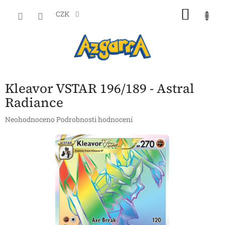
Přejít
NÁKU
na
CZK
obsah
KOŠÍK
Kleavor VSTAR 196/189 - Astral
Radiance
Průměrné
Neohodnoceno
Podrobnosti hodnocení
hodnocení
produktu
je
0,0
z
5
hvězdiček.