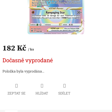
182 Kč
/ ks
Měrná
Dočasně vyprodané
cena:
Položka byla vyprodána…
ZEPTAT SE
HLÍDAT
SDÍLET