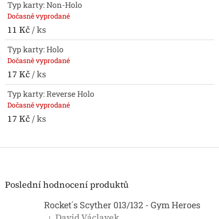
Typ karty: Non-Holo
Dočasně vyprodané
11 Kč
/ ks
Typ karty: Holo
Dočasně vyprodané
17 Kč
/ ks
Typ karty: Reverse Holo
Dočasně vyprodané
17 Kč
/ ks
Z
á
p
a
Poslední hodnocení produktů
t
í
Rocket´s Scyther 013/132 - Gym Heroes
David Václavek
|