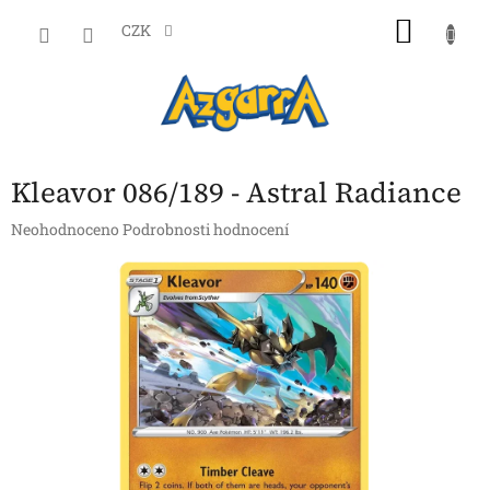
Přejít
NÁKU
na
CZK
obsah
KOŠÍK
Kleavor 086/189 - Astral Radiance
Průměrné
Neohodnoceno
Podrobnosti hodnocení
hodnocení
produktu
je
0,0
z
5
hvězdiček.