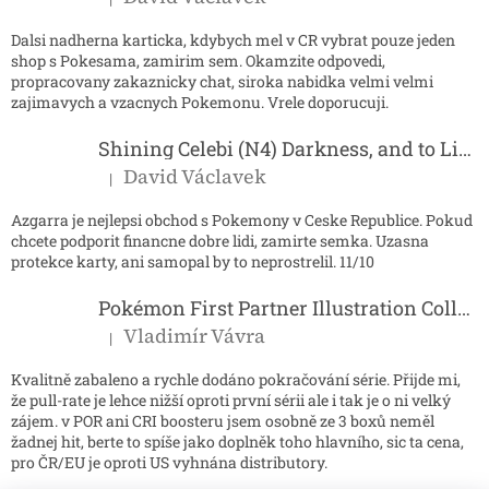
Hodnocení produktu je 5 z 5 hvězdiček.
Dalsi nadherna karticka, kdybych mel v CR vybrat pouze jeden
shop s Pokesama, zamirim sem. Okamzite odpovedi,
propracovany zakaznicky chat, siroka nabidka velmi velmi
zajimavych a vzacnych Pokemonu. Vrele doporucuji.
Shining Celebi (N4) Darkness, and to Light...
David Václavek
|
Hodnocení produktu je 5 z 5 hvězdiček.
Azgarra je nejlepsi obchod s Pokemony v Ceske Republice. Pokud
chcete podporit financne dobre lidi, zamirte semka. Uzasna
protekce karty, ani samopal by to neprostrelil. 11/10
Pokémon First Partner Illustration Collection - Series 2
Vladimír Vávra
|
Hodnocení produktu je 5 z 5 hvězdiček.
Kvalitně zabaleno a rychle dodáno pokračování série. Přijde mi,
že pull-rate je lehce nižší oproti první sérii ale i tak je o ni velký
zájem. v POR ani CRI boosteru jsem osobně ze 3 boxů neměl
žadnej hit, berte to spíše jako doplněk toho hlavního, sic ta cena,
pro ČR/EU je oproti US vyhnána distributory.