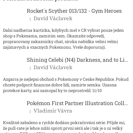
t
í
Rocket´s Scyther 013/132 - Gym Heroes
David Václavek
|
Hodnocení produktu je 5 z 5 hvězdiček.
Dalsi nadherna karticka, kdybych mel v CR vybrat pouze jeden
shop s Pokesama, zamirim sem. Okamzite odpovedi,
propracovany zakaznicky chat, siroka nabidka velmi velmi
zajimavych a vzacnych Pokemonu. Vrele doporucuji.
Shining Celebi (N4) Darkness, and to Light...
David Václavek
|
Hodnocení produktu je 5 z 5 hvězdiček.
Azgarra je nejlepsi obchod s Pokemony v Ceske Republice. Pokud
chcete podporit financne dobre lidi, zamirte semka. Uzasna
protekce karty, ani samopal by to neprostrelil. 11/10
Pokémon First Partner Illustration Collection - Series 2
Vladimír Vávra
|
Hodnocení produktu je 5 z 5 hvězdiček.
Kvalitně zabaleno a rychle dodáno pokračování série. Přijde mi,
že pull-rate je lehce nižší oproti první sérii ale i tak je o ni velký