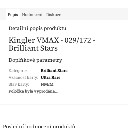
Popis
Hodnocení
Diskuze
Detailní popis produktu
Kingler VMAX - 029/172 -
Brilliant Stars
Doplňkové parametry
Kategorie
:
Brilliant Stars
Vzácnost karty
:
Ultra Rare
Stav karty
:
NM/M
Položka byla vyprodána…
Z
á
p
a
Poslední hodnocení produktů