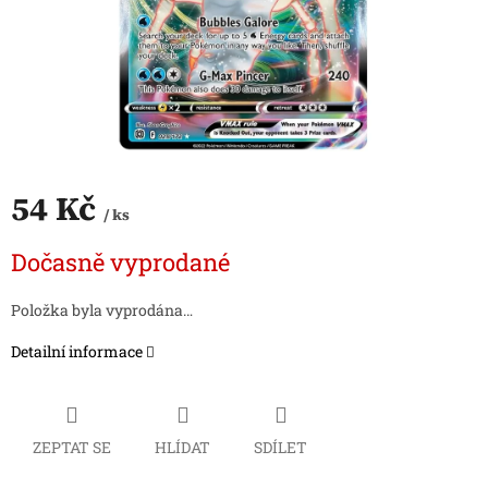
54 Kč
/ ks
Měrná
Dočasně vyprodané
cena:
Položka byla vyprodána…
Detailní informace
ZEPTAT SE
HLÍDAT
SDÍLET