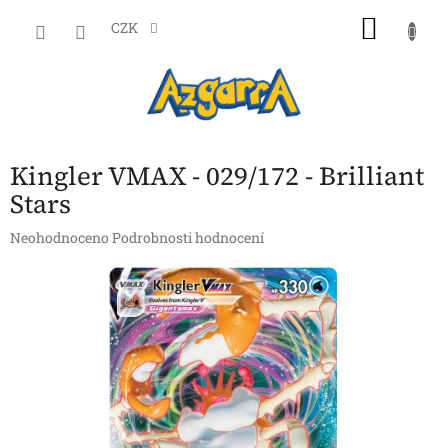
Přejít
NÁKU
na
CZK
obsah
KOŠÍK
Kingler VMAX - 029/172 - Brilliant
Stars
Průměrné
Neohodnoceno
Podrobnosti hodnocení
hodnocení
produktu
je
0,0
z
5
hvězdiček.