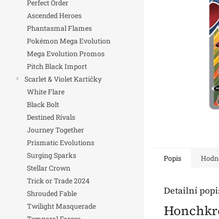
Perfect Order
n
Ascended Heroes
e
Phantasmal Flames
l
Pokémon Mega Evolution
Mega Evolution Promos
Pitch Black Import
Scarlet & Violet Kartičky
White Flare
Black Bolt
Destined Rivals
Journey Together
Prismatic Evolutions
Surging Sparks
Popis
Hodn
Stellar Crown
Trick or Trade 2024
Detailní pop
Shrouded Fable
Twilight Masquerade
Honchkrow
Temporal Forces