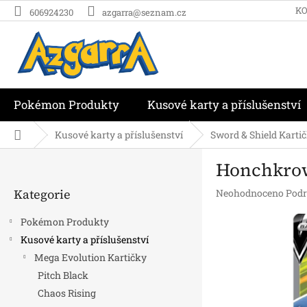
Přejít
K
606924230
azgarra@seznam.cz
na
obsah
Pokémon Produkty
Kusové karty a příslušenství
Domů
Kusové karty a příslušenství
Sword & Shield Karti
P
Honchkrow 
o
Přeskočit
s
Kategorie
Průměrné
Neohodnoceno
Podr
kategorie
t
hodnocení
r
produktu
Pokémon Produkty
a
je
Kusové karty a příslušenství
n
0,0
Mega Evolution Kartičky
z
n
5
í
Pitch Black
hvězdiček.
p
Chaos Rising
a