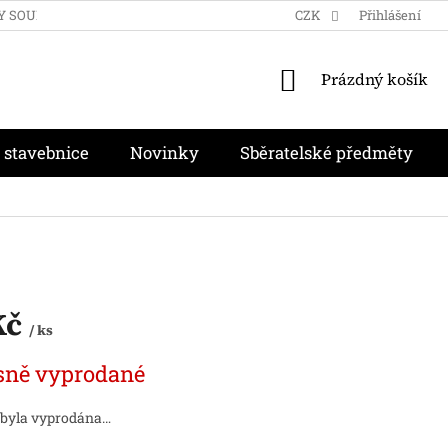
Y SOUKROMÍ
OBCHODNÍ PODMÍNKY
CZK
MOJE OBJEDNÁVKA
Přihlášení
NÁKUPNÍ
Prázdný košík
KOŠÍK
 stavebnice
Novinky
Sběratelské předměty
Kč
/ ks
sně vyprodané
 byla vyprodána…