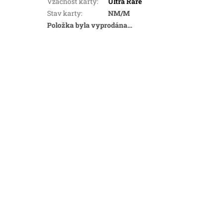
Vzácnost karty
:
Ultra Rare
Stav karty
:
NM/M
Položka byla vyprodána…