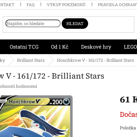
ONTAKT
FAQ
VÝKUP POKÉMONŮ
PRAVIDLA OCHRAN
HLEDAT
Ostatní TCG
Od 1 Kč
Deskové hry
LEGO
čky
Brilliant Stars
Honchkrow V - 161/172 - Brilliant Stars
V - 161/172 - Brilliant Stars
obnosti hodnocení
61 
Měrná
Doča
cena:
Položka