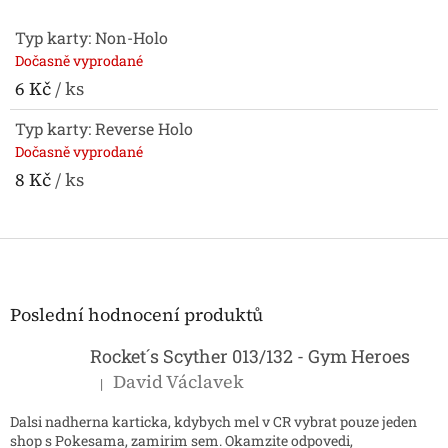
Typ karty: Non-Holo
Dočasně vyprodané
6 Kč
/ ks
Typ karty: Reverse Holo
Dočasně vyprodané
8 Kč
/ ks
Z
á
p
a
Poslední hodnocení produktů
t
í
Rocket´s Scyther 013/132 - Gym Heroes
David Václavek
|
Hodnocení produktu je 5 z 5 hvězdiček.
Dalsi nadherna karticka, kdybych mel v CR vybrat pouze jeden
shop s Pokesama, zamirim sem. Okamzite odpovedi,