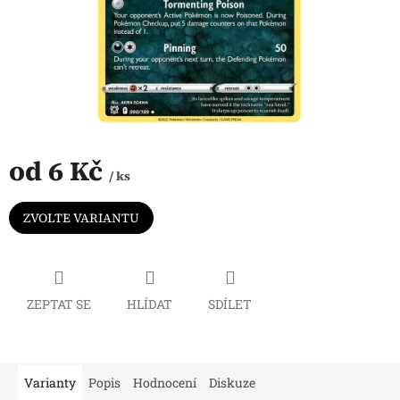
od
6 Kč
/ ks
Měrná
cena:
ZVOLTE VARIANTU
ZEPTAT SE
HLÍDAT
SDÍLET
Varianty
Popis
Hodnocení
Diskuze