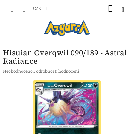
Přejít
NÁKU
na
CZK
obsah
KOŠÍK
Hisuian Overqwil 090/189 - Astral
Radiance
Průměrné
Neohodnoceno
Podrobnosti hodnocení
hodnocení
produktu
je
0,0
z
5
hvězdiček.