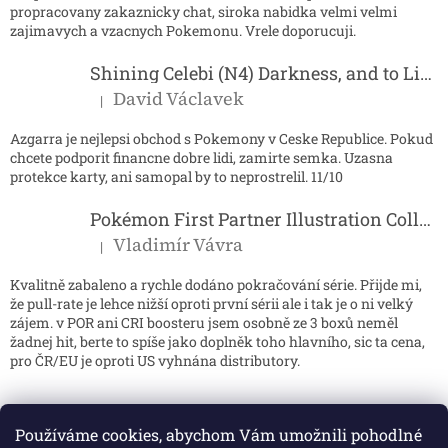
propracovany zakaznicky chat, siroka nabidka velmi velmi
zajimavych a vzacnych Pokemonu. Vrele doporucuji.
Shining Celebi (N4) Darkness, and to Light...
David Václavek
|
Hodnocení produktu je 5 z 5 hvězdiček.
Azgarra je nejlepsi obchod s Pokemony v Ceske Republice. Pokud
chcete podporit financne dobre lidi, zamirte semka. Uzasna
protekce karty, ani samopal by to neprostrelil. 11/10
Pokémon First Partner Illustration Collection - Series 2
Vladimír Vávra
|
Hodnocení produktu je 5 z 5 hvězdiček.
Kvalitně zabaleno a rychle dodáno pokračování série. Přijde mi,
že pull-rate je lehce nižší oproti první sérii ale i tak je o ni velký
zájem. v POR ani CRI boosteru jsem osobně ze 3 boxů neměl
žadnej hit, berte to spíše jako doplněk toho hlavního, sic ta cena,
pro ČR/EU je oproti US vyhnána distributory.
Používáme cookies, abychom Vám umožnili pohodlné