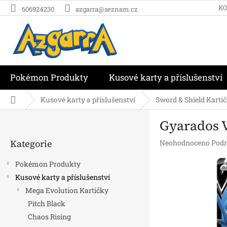
Přejít
K
606924230
azgarra@seznam.cz
na
obsah
Pokémon Produkty
Kusové karty a příslušenství
Domů
Kusové karty a příslušenství
Sword & Shield Karti
P
Gyarados V
o
Přeskočit
s
Kategorie
Průměrné
Neohodnoceno
Podr
kategorie
t
hodnocení
r
produktu
Pokémon Produkty
a
je
Kusové karty a příslušenství
n
0,0
Mega Evolution Kartičky
z
n
5
í
Pitch Black
hvězdiček.
p
Chaos Rising
a