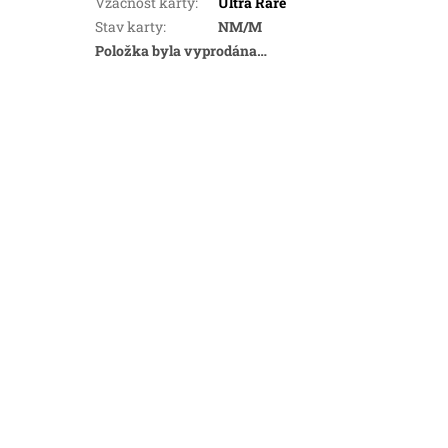
Vzácnost karty
:
Ultra Rare
Stav karty
:
NM/M
Položka byla vyprodána…