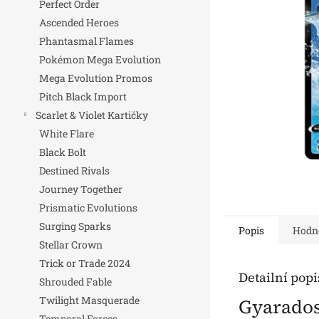
Perfect Order
n
Ascended Heroes
e
Phantasmal Flames
l
Pokémon Mega Evolution
Mega Evolution Promos
Pitch Black Import
Scarlet & Violet Kartičky
White Flare
Black Bolt
Destined Rivals
Journey Together
Prismatic Evolutions
Surging Sparks
Popis
Hodn
Stellar Crown
Trick or Trade 2024
Detailní pop
Shrouded Fable
Twilight Masquerade
Gyarados 
Temporal Forces