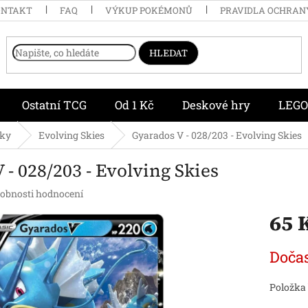
ONTAKT
FAQ
VÝKUP POKÉMONŮ
PRAVIDLA OCHRAN
HLEDAT
Ostatní TCG
Od 1 Kč
Deskové hry
LEGO
čky
Evolving Skies
Gyarados V - 028/203 - Evolving Skies
 - 028/203 - Evolving Skies
obnosti hodnocení
65 
Měrná
Doča
cena:
Položka