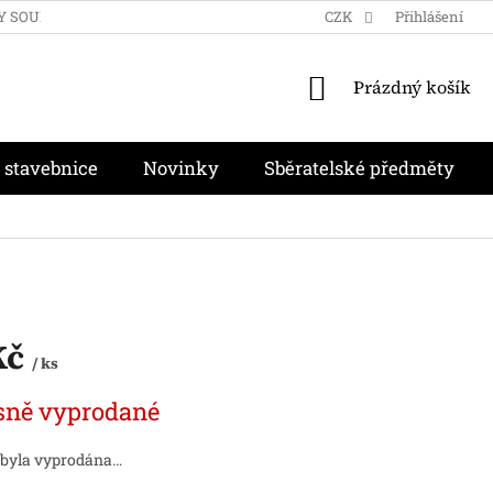
Y SOUKROMÍ
OBCHODNÍ PODMÍNKY
CZK
MOJE OBJEDNÁVKA
Přihlášení
NÁKUPNÍ
Prázdný košík
KOŠÍK
 stavebnice
Novinky
Sběratelské předměty
Kč
/ ks
sně vyprodané
 byla vyprodána…