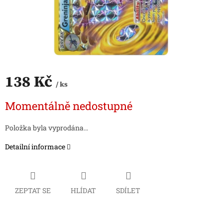
138 Kč
/ ks
Měrná
Momentálně nedostupné
cena:
Položka byla vyprodána…
Detailní informace
ZEPTAT SE
HLÍDAT
SDÍLET