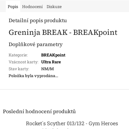
Popis
Hodnocení
Diskuze
Detailní popis produktu
Greninja BREAK - BREAKpoint
Doplňkové parametry
Kategorie
:
BREAKpoint
Vzácnost karty
:
Ultra Rare
Stav karty
:
NM/M
Položka byla vyprodána…
Z
á
p
a
Poslední hodnocení produktů
t
í
Rocket´s Scyther 013/132 - Gym Heroes