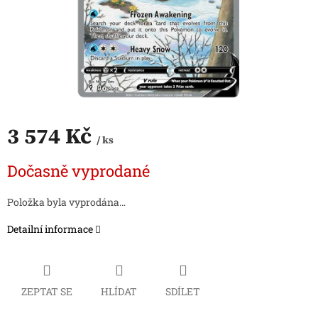
3 574 Kč
/ ks
Měrná
Dočasně vyprodané
cena:
Položka byla vyprodána…
Detailní informace
ZEPTAT SE
HLÍDAT
SDÍLET