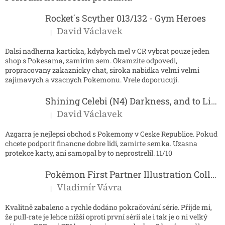
t
í
Rocket´s Scyther 013/132 - Gym Heroes
David Václavek
|
Hodnocení produktu je 5 z 5 hvězdiček.
Dalsi nadherna karticka, kdybych mel v CR vybrat pouze jeden
shop s Pokesama, zamirim sem. Okamzite odpovedi,
propracovany zakaznicky chat, siroka nabidka velmi velmi
zajimavych a vzacnych Pokemonu. Vrele doporucuji.
Shining Celebi (N4) Darkness, and to Light...
David Václavek
|
Hodnocení produktu je 5 z 5 hvězdiček.
Azgarra je nejlepsi obchod s Pokemony v Ceske Republice. Pokud
chcete podporit financne dobre lidi, zamirte semka. Uzasna
protekce karty, ani samopal by to neprostrelil. 11/10
Pokémon First Partner Illustration Collection - Series 2
Vladimír Vávra
|
Hodnocení produktu je 5 z 5 hvězdiček.
Kvalitně zabaleno a rychle dodáno pokračování série. Přijde mi,
že pull-rate je lehce nižší oproti první sérii ale i tak je o ni velký