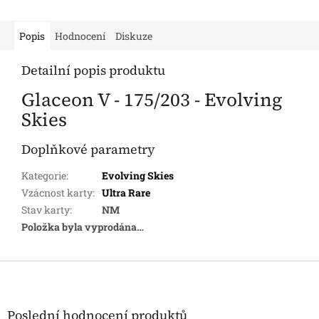
Popis
Hodnocení
Diskuze
Detailní popis produktu
Glaceon V - 175/203 - Evolving
Skies
Doplňkové parametry
Kategorie
:
Evolving Skies
Vzácnost karty
:
Ultra Rare
Stav karty
:
NM
Položka byla vyprodána…
Z
á
p
a
Poslední hodnocení produktů