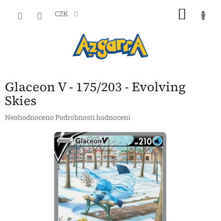
Přejít
NÁKU
na
CZK
obsah
KOŠÍK
Glaceon V - 175/203 - Evolving
Skies
Průměrné
Neohodnoceno
Podrobnosti hodnocení
hodnocení
produktu
je
0,0
z
5
hvězdiček.