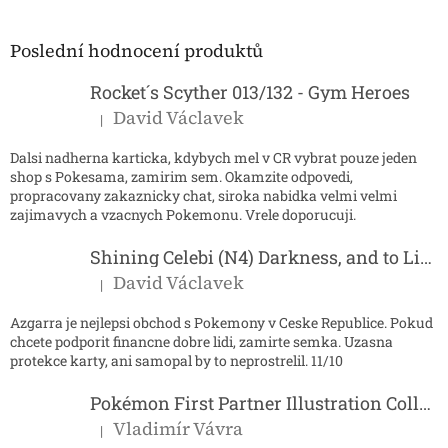
á
p
a
Poslední hodnocení produktů
t
í
Rocket´s Scyther 013/132 - Gym Heroes
David Václavek
|
Hodnocení produktu je 5 z 5 hvězdiček.
Dalsi nadherna karticka, kdybych mel v CR vybrat pouze jeden
shop s Pokesama, zamirim sem. Okamzite odpovedi,
propracovany zakaznicky chat, siroka nabidka velmi velmi
zajimavych a vzacnych Pokemonu. Vrele doporucuji.
Shining Celebi (N4) Darkness, and to Light...
David Václavek
|
Hodnocení produktu je 5 z 5 hvězdiček.
Azgarra je nejlepsi obchod s Pokemony v Ceske Republice. Pokud
chcete podporit financne dobre lidi, zamirte semka. Uzasna
protekce karty, ani samopal by to neprostrelil. 11/10
Pokémon First Partner Illustration Collection - Series 2
Vladimír Vávra
|
Hodnocení produktu je 5 z 5 hvězdiček.