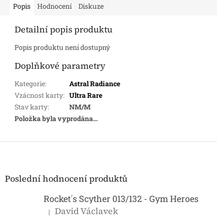
Popis
Hodnocení
Diskuze
Detailní popis produktu
Popis produktu není dostupný
Doplňkové parametry
Kategorie
:
Astral Radiance
Vzácnost karty
:
Ultra Rare
Stav karty
:
NM/M
Položka byla vyprodána…
Z
á
p
a
Poslední hodnocení produktů
t
í
Rocket´s Scyther 013/132 - Gym Heroes
David Václavek
|
Hodnocení produktu je 5 z 5 hvězdiček.