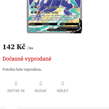
142 Kč
/ ks
Měrná
Dočasně vyprodané
cena:
Položka byla vyprodána…
ZEPTAT SE
HLÍDAT
SDÍLET