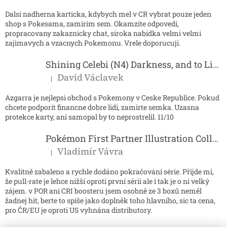
Dalsi nadherna karticka, kdybych mel v CR vybrat pouze jeden
shop s Pokesama, zamirim sem. Okamzite odpovedi,
propracovany zakaznicky chat, siroka nabidka velmi velmi
zajimavych a vzacnych Pokemonu. Vrele doporucuji.
Shining Celebi (N4) Darkness, and to Light...
David Václavek
|
Hodnocení produktu je 5 z 5 hvězdiček.
Azgarra je nejlepsi obchod s Pokemony v Ceske Republice. Pokud
chcete podporit financne dobre lidi, zamirte semka. Uzasna
protekce karty, ani samopal by to neprostrelil. 11/10
Pokémon First Partner Illustration Collection - Series 2
Vladimír Vávra
|
Hodnocení produktu je 5 z 5 hvězdiček.
Kvalitně zabaleno a rychle dodáno pokračování série. Přijde mi,
že pull-rate je lehce nižší oproti první sérii ale i tak je o ni velký
zájem. v POR ani CRI boosteru jsem osobně ze 3 boxů neměl
žadnej hit, berte to spíše jako doplněk toho hlavního, sic ta cena,
pro ČR/EU je oproti US vyhnána distributory.