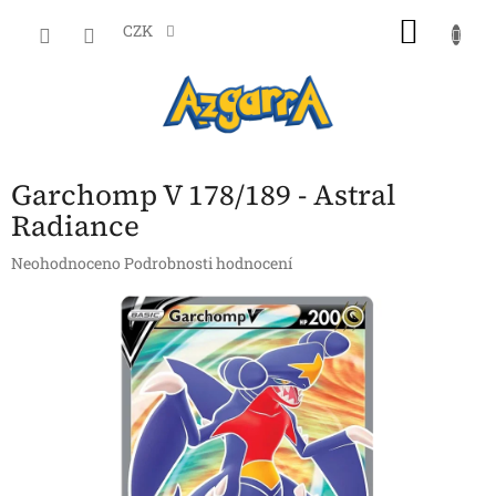
Přejít
NÁKU
na
CZK
obsah
KOŠÍK
Garchomp V 178/189 - Astral
Radiance
Průměrné
Neohodnoceno
Podrobnosti hodnocení
hodnocení
produktu
je
0,0
z
5
hvězdiček.