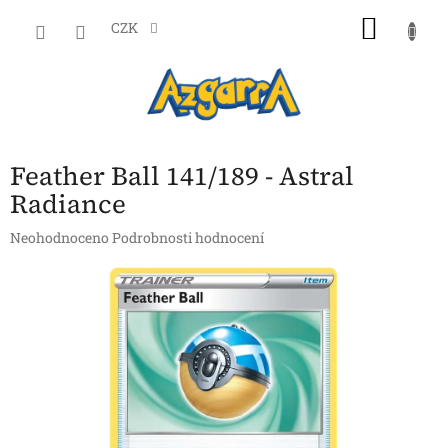
Přejít
NÁKU
na
CZK
obsah
KOŠÍK
Feather Ball 141/189 - Astral
Radiance
Průměrné
Neohodnoceno
Podrobnosti hodnocení
hodnocení
produktu
je
0,0
z
5
hvězdiček.