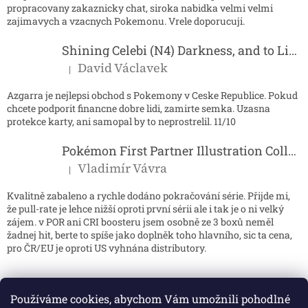
propracovany zakaznicky chat, siroka nabidka velmi velmi
zajimavych a vzacnych Pokemonu. Vrele doporucuji.
Shining Celebi (N4) Darkness, and to Light...
David Václavek
|
Hodnocení produktu je 5 z 5 hvězdiček.
Azgarra je nejlepsi obchod s Pokemony v Ceske Republice. Pokud
chcete podporit financne dobre lidi, zamirte semka. Uzasna
protekce karty, ani samopal by to neprostrelil. 11/10
Pokémon First Partner Illustration Collection - Series 2
Vladimír Vávra
|
Hodnocení produktu je 5 z 5 hvězdiček.
Kvalitně zabaleno a rychle dodáno pokračování série. Přijde mi,
že pull-rate je lehce nižší oproti první sérii ale i tak je o ni velký
zájem. v POR ani CRI boosteru jsem osobně ze 3 boxů neměl
žadnej hit, berte to spíše jako doplněk toho hlavního, sic ta cena,
pro ČR/EU je oproti US vyhnána distributory.
Používáme cookies, abychom Vám umožnili pohodlné