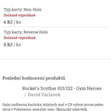
Typ karty: Non-Holo
Dočasně vyprodané
6 Kč
/ ks
Typ karty: Reverse Holo
Dočasně vyprodané
8 Kč
/ ks
Z
á
p
a
Poslední hodnocení produktů
t
í
Rocket´s Scyther 013/132 - Gym Heroes
David Václavek
|
Hodnocení produktu je 5 z 5 hvězdiček.
Dalsi nadherna karticka, kdybych mel v CR vybrat pouze jeden
shop s Pokesama, zamirim sem. Okamzite odpovedi,