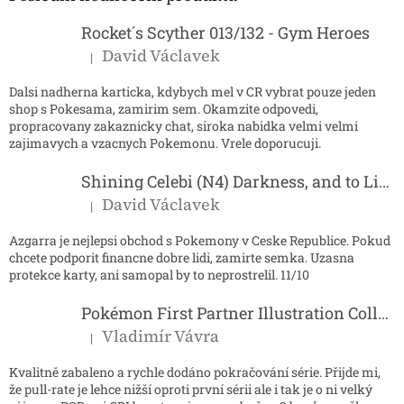
t
í
Rocket´s Scyther 013/132 - Gym Heroes
David Václavek
|
Hodnocení produktu je 5 z 5 hvězdiček.
Dalsi nadherna karticka, kdybych mel v CR vybrat pouze jeden
shop s Pokesama, zamirim sem. Okamzite odpovedi,
propracovany zakaznicky chat, siroka nabidka velmi velmi
zajimavych a vzacnych Pokemonu. Vrele doporucuji.
Shining Celebi (N4) Darkness, and to Light...
David Václavek
|
Hodnocení produktu je 5 z 5 hvězdiček.
Azgarra je nejlepsi obchod s Pokemony v Ceske Republice. Pokud
chcete podporit financne dobre lidi, zamirte semka. Uzasna
protekce karty, ani samopal by to neprostrelil. 11/10
Pokémon First Partner Illustration Collection - Series 2
Vladimír Vávra
|
Hodnocení produktu je 5 z 5 hvězdiček.
Kvalitně zabaleno a rychle dodáno pokračování série. Přijde mi,
že pull-rate je lehce nižší oproti první sérii ale i tak je o ni velký