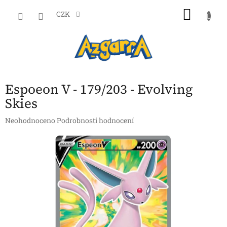
Přejít
NÁKU
na
CZK
obsah
KOŠÍK
Espoeon V - 179/203 - Evolving
Skies
Průměrné
Neohodnoceno
Podrobnosti hodnocení
hodnocení
produktu
je
0,0
z
5
hvězdiček.