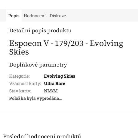
Popis
Hodnocení
Diskuze
Detailní popis produktu
Espoeon V - 179/203 - Evolving
Skies
Doplňkové parametry
Kategorie
:
Evolving Skies
Vzácnost karty
:
Ultra Rare
Stav karty
:
NM/M
Položka byla vyprodána…
Z
á
p
a
Poslední hodnocení produktů