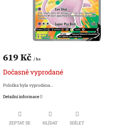
619 Kč
/ ks
Měrná
Dočasně vyprodané
cena:
Položka byla vyprodána…
Detailní informace
ZEPTAT SE
HLÍDAT
SDÍLET