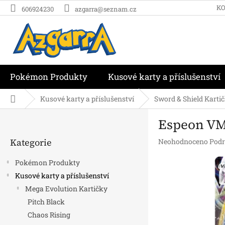
Přejít
K
606924230
azgarra@seznam.cz
na
obsah
Pokémon Produkty
Kusové karty a příslušenství
Domů
Kusové karty a příslušenství
Sword & Shield Karti
P
Espeon VMA
o
Přeskočit
s
Kategorie
Průměrné
Neohodnoceno
Podr
kategorie
t
hodnocení
r
produktu
Pokémon Produkty
a
je
Kusové karty a příslušenství
n
0,0
Mega Evolution Kartičky
z
n
5
í
Pitch Black
hvězdiček.
p
Chaos Rising
a