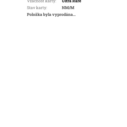
Vzácnost karty
:
Ultra Rare
Stav karty
:
NM/M
Položka byla vyprodána…