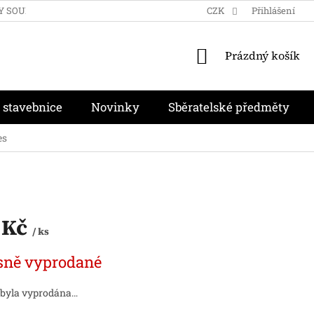
Y SOUKROMÍ
OBCHODNÍ PODMÍNKY
CZK
MOJE OBJEDNÁVKA
Přihlášení
NÁKUPNÍ
Prázdný košík
KOŠÍK
 stavebnice
Novinky
Sběratelské předměty
es
 Kč
/ ks
sně vyprodané
 byla vyprodána…