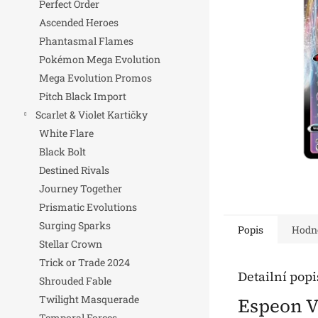
Perfect Order
n
Ascended Heroes
e
Phantasmal Flames
l
Pokémon Mega Evolution
Mega Evolution Promos
Pitch Black Import
Scarlet & Violet Kartičky
White Flare
Black Bolt
Destined Rivals
Journey Together
Prismatic Evolutions
Surging Sparks
Popis
Hodn
Stellar Crown
Trick or Trade 2024
Detailní pop
Shrouded Fable
Twilight Masquerade
Espeon V
Temporal Forces