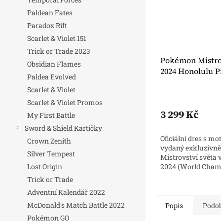
Paldean Fates
Paradox Rift
Scarlet & Violet 151
Trick or Trade 2023
Pokémon Mistrov
Obsidian Flames
2024 Honolulu P
Paldea Evolved
Scarlet & Violet
Scarlet & Violet Promos
3 299 Kč
My First Battle
Sword & Shield Kartičky
Oficiální dres s m
Crown Zenith
vydaný exkluzivně k
Silver Tempest
Mistrovství světa
Lost Origin
2024 (World Champ
Turnaj se konal v
Trick or Trade
Honolulu na Havaji,
Adventní Kalendář 2022
McDonald's Match Battle 2022
Popis
Podob
Pokémon GO