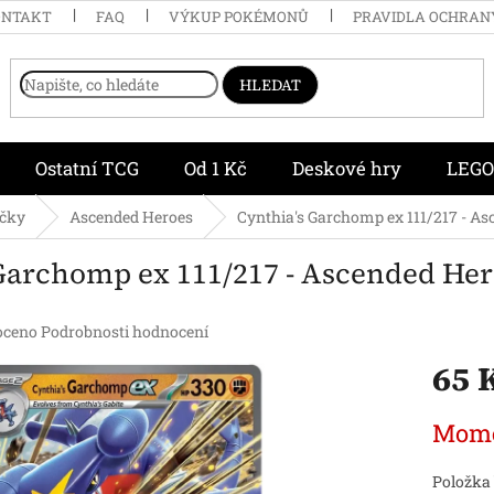
ONTAKT
FAQ
VÝKUP POKÉMONŮ
PRAVIDLA OCHRAN
HLEDAT
Ostatní TCG
Od 1 Kč
Deskové hry
LEGO
ičky
Ascended Heroes
Cynthia's Garchomp ex 111/217 - A
Garchomp ex 111/217 - Ascended He
é
oceno
Podrobnosti hodnocení
í
65 
Měrná
Mome
cena:
.
Položka