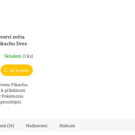
ství světa
ikachu Dres
Skladem
(1 ks)
Do košíku
otivem Pikachu
 příležitosti
 v Pokémonu
ionships).
 exotickém
 což...
né (16)
Hodnocení
Diskuze