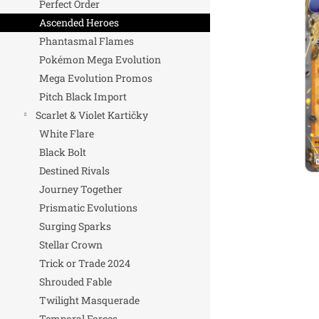
Perfect Order
n
Ascended Heroes
e
Phantasmal Flames
l
Pokémon Mega Evolution
Mega Evolution Promos
Pitch Black Import
Scarlet & Violet Kartičky
White Flare
Black Bolt
Destined Rivals
Journey Together
Prismatic Evolutions
Surging Sparks
Stellar Crown
Trick or Trade 2024
Shrouded Fable
Twilight Masquerade
Temporal Forces