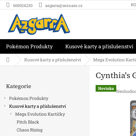
Přejít
K
606924230
azgarra@seznam.cz
na
obsah
Pokémon Produkty
Kusové karty a příslušenství
Domů
Kusové karty a příslušenství
Mega Evolution Kart
P
Cynthia's 
o
Přeskočit
s
Kategorie
kategorie
t
Novinka
Průměrn
Neohodn
r
hodnocen
Pokémon Produkty
a
produktu
Kusové karty a příslušenství
n
je
Mega Evolution Kartičky
0,0
n
z
í
Pitch Black
5
p
Chaos Rising
hvězdiček
a