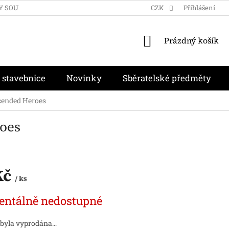
Y SOUKROMÍ
OBCHODNÍ PODMÍNKY
CZK
MOJE OBJEDNÁVKA
Přihlášení
NÁKUPNÍ
Prázdný košík
KOŠÍK
 stavebnice
Novinky
Sběratelské předměty
scended Heroes
roes
Kč
/ ks
ntálně nedostupné
 byla vyprodána…