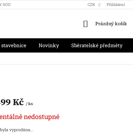
Y SOUKROMÍ
OBCHODNÍ PODMÍNKY
CZK
MOJE OBJEDNÁVKA
Přihlášení
NÁKUPNÍ
Prázdný košík
KOŠÍK
 stavebnice
Novinky
Sběratelské předměty
499 Kč
/ ks
ntálně nedostupné
 byla vyprodána…