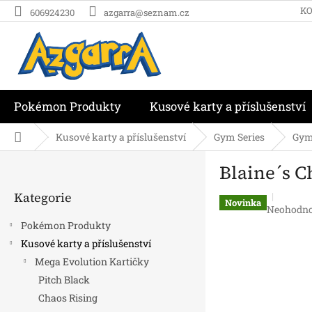
Přejít
K
606924230
azgarra@seznam.cz
na
obsah
Pokémon Produkty
Kusové karty a příslušenství
Domů
Kusové karty a příslušenství
Gym Series
Gym
P
Blaine´s C
o
Přeskočit
s
Kategorie
kategorie
t
Novinka
Průměrn
Neohodn
r
hodnocen
Pokémon Produkty
a
produktu
Kusové karty a příslušenství
n
je
Mega Evolution Kartičky
0,0
n
z
í
Pitch Black
5
p
Chaos Rising
hvězdiček
a