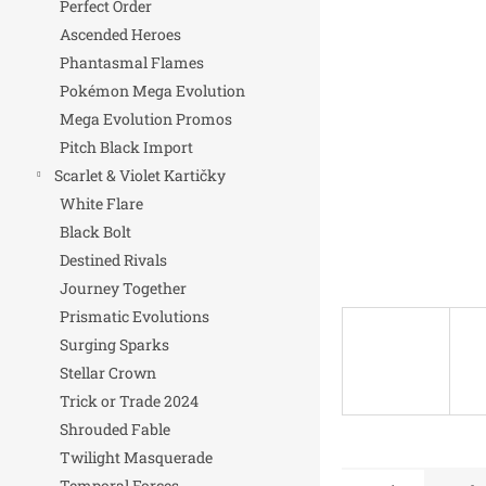
Perfect Order
n
Ascended Heroes
e
Phantasmal Flames
l
Pokémon Mega Evolution
Mega Evolution Promos
Pitch Black Import
Scarlet & Violet Kartičky
White Flare
Black Bolt
Destined Rivals
Journey Together
Prismatic Evolutions
Surging Sparks
Stellar Crown
Trick or Trade 2024
Shrouded Fable
Twilight Masquerade
Temporal Forces