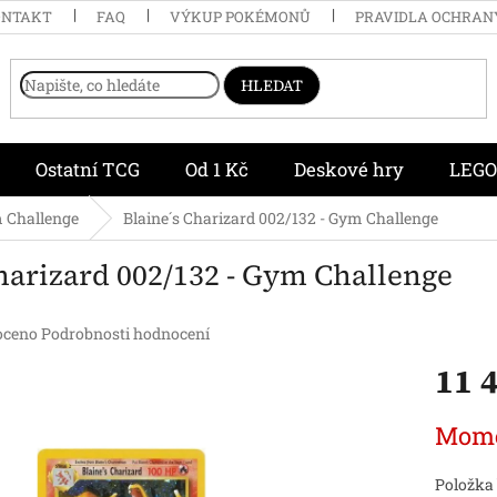
ONTAKT
FAQ
VÝKUP POKÉMONŮ
PRAVIDLA OCHRAN
HLEDAT
Ostatní TCG
Od 1 Kč
Deskové hry
LEGO
 Challenge
Blaine´s Charizard 002/132 - Gym Challenge
harizard 002/132 - Gym Challenge
é
oceno
Podrobnosti hodnocení
í
11 
Měrná
Mome
cena:
.
Položka