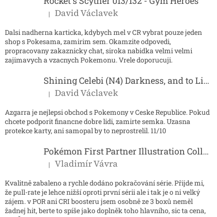
í
Rocket´s Scyther 013/132 - Gym Heroes
David Václavek
|
Hodnocení produktu je 5 z 5 hvězdiček.
Dalsi nadherna karticka, kdybych mel v CR vybrat pouze jeden
shop s Pokesama, zamirim sem. Okamzite odpovedi,
propracovany zakaznicky chat, siroka nabidka velmi velmi
zajimavych a vzacnych Pokemonu. Vrele doporucuji.
Shining Celebi (N4) Darkness, and to Light...
David Václavek
|
Hodnocení produktu je 5 z 5 hvězdiček.
Azgarra je nejlepsi obchod s Pokemony v Ceske Republice. Pokud
chcete podporit financne dobre lidi, zamirte semka. Uzasna
protekce karty, ani samopal by to neprostrelil. 11/10
Pokémon First Partner Illustration Collection - Series 2
Vladimír Vávra
|
Hodnocení produktu je 5 z 5 hvězdiček.
Kvalitně zabaleno a rychle dodáno pokračování série. Přijde mi,
že pull-rate je lehce nižší oproti první sérii ale i tak je o ni velký
zájem. v POR ani CRI boosteru jsem osobně ze 3 boxů neměl
žadnej hit, berte to spíše jako doplněk toho hlavního, sic ta cena,