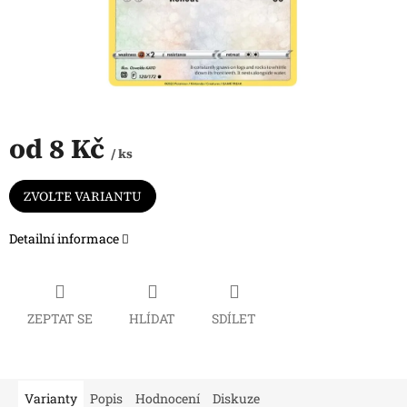
od
8 Kč
/ ks
Měrná
cena:
ZVOLTE VARIANTU
Detailní informace
ZEPTAT SE
HLÍDAT
SDÍLET
Varianty
Popis
Hodnocení
Diskuze