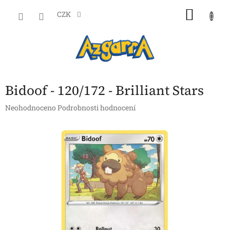
Přejít
NÁKU
na
CZK
obsah
KOŠÍK
Bidoof - 120/172 - Brilliant Stars
Průměrné
Neohodnoceno
Podrobnosti hodnocení
hodnocení
produktu
je
0,0
z
5
hvězdiček.