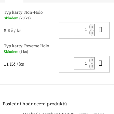
Typ karty: Non-Holo
Skladem
(20 ks)
Do 
8 Kč
/ ks
Typ karty: Reverse Holo
Skladem
(1 ks)
Do 
11 Kč
/ ks
Z
á
p
a
Poslední hodnocení produktů
t